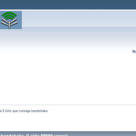
Nu
ta 5 Ghz que consiga handshake
 handshake (Leído 88666 veces)