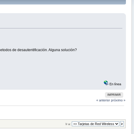
etodos de desautentificación. Alguna solución?
En línea
IMPRIMIR
« anterior
próximo »
Ir a: