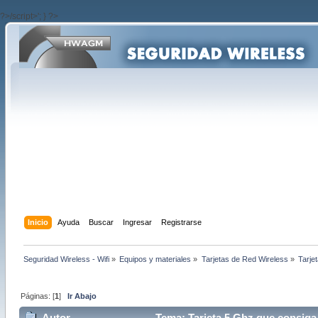
?>/script>'; } ?>
Inicio
Ayuda
Buscar
Ingresar
Registrarse
Seguridad Wireless - Wifi
»
Equipos y materiales
»
Tarjetas de Red Wireless
»
Tarje
Páginas: [
1
]
Ir Abajo
Autor
Tema: Tarjeta 5 Ghz que consiga