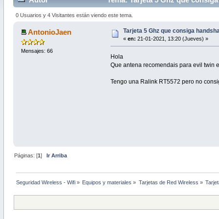
0 Usuarios y 4 Visitantes están viendo este tema.
Tarjeta 5 Ghz que consiga handsh
AntonioJaen
«
en:
21-01-2021, 13:20 (Jueves) »
Mensajes: 66
Hola
Que antena recomendais para evil twin 
Tengo una Ralink RT5572 pero no consigo
Páginas: [
1
]
Ir Arriba
Seguridad Wireless - Wifi
»
Equipos y materiales
»
Tarjetas de Red Wireless
»
Tarje