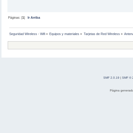
Páginas: [
1
]
Ir Arriba
Seguridad Wireless - Wifi
»
Equipos y materiales
»
Tarjetas de Red Wireless
»
Antena
SMF 2.0.19
|
SMF © 
Página generada