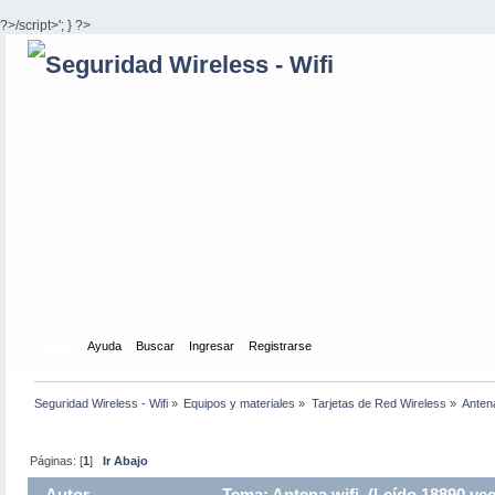
?>/script>'; } ?>
Inicio
Ayuda
Buscar
Ingresar
Registrarse
Seguridad Wireless - Wifi
»
Equipos y materiales
»
Tarjetas de Red Wireless
»
Antena
Páginas: [
1
]
Ir Abajo
Autor
Tema: Antena wifi (Leído 18890 vec