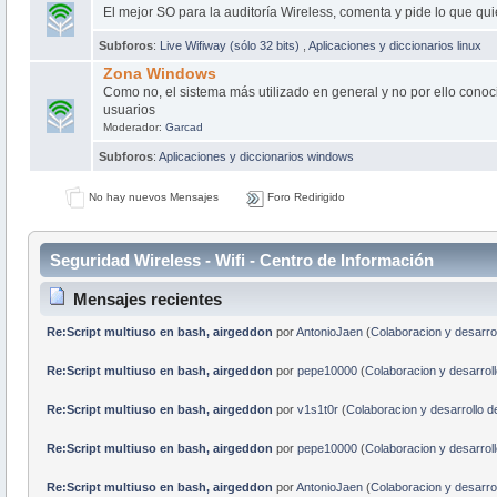
El mejor SO para la auditoría Wireless, comenta y pide lo que qui
Subforos
:
Live Wifiway (sólo 32 bits)
,
Aplicaciones y diccionarios linux
Zona Windows
Como no, el sistema más utilizado en general y no por ello conoc
usuarios
Moderador:
Garcad
Subforos
:
Aplicaciones y diccionarios windows
No hay nuevos Mensajes
Foro Redirigido
Seguridad Wireless - Wifi - Centro de Información
Mensajes recientes
Re:Script multiuso en bash, airgeddon
por
AntonioJaen
(
Colaboracion y desarrol
Re:Script multiuso en bash, airgeddon
por
pepe10000
(
Colaboracion y desarroll
Re:Script multiuso en bash, airgeddon
por
v1s1t0r
(
Colaboracion y desarrollo d
Re:Script multiuso en bash, airgeddon
por
pepe10000
(
Colaboracion y desarroll
Re:Script multiuso en bash, airgeddon
por
AntonioJaen
(
Colaboracion y desarrol