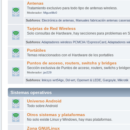
Antenas
Tratamiento exclusivo para todo tipo de antenas wireless.
Moderador:
Miguelillo0
Subforos
:
Electrónica de antenas
,
Manuales fabricación antenas casera
Tarjetas de Red Wireless
Solo consultas de Hardware, hay secciones para problemas en S
Subforos
:
Adaptadores wireless PCMCIA / ExpressCard
,
Adaptadores wir
Portátiles
Temas relaccionados con el Hardware de los portatiles
Puntos de acceso, routers, switchs y bridges
Sección exclusiva de Puntos de acceso, routers, switchs y bridge
Moderador:
jar229
Subforos
:
linksys wrt54gx
,
Dd-wrt
,
Openwrt & LEDE
,
Gargoyle
,
Mikrotik
Sistemas operativos
Universo Android
Todo sobre Android
Otros sistemas y plataformas
No solo existe Linux y Windows, hay mas plataformas.
Zona GNU/Linux