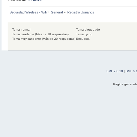
Seguridad Wireless - Wifi
»
General
»
Registro Usuarios
Tema normal
Tema bloqueado
Tema candente (Más de 10 respuestas)
Tema fijado
Tema muy candente (Más de 20 respuestas)
Encuesta
SMF 2.0.19
|
SMF © 
Página generada