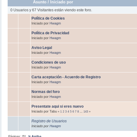
Asunto
/
Iniciado por
0 Usuarios y 67 Visitantes están viendo este foro.
Política de Cookies
Iniciado por
Hwagm
Política de Privacidad
Iniciado por
Hwagm
Aviso Legal
Iniciado por
Hwagm
Condiciones de uso
Iniciado por
Hwagm
Carta aceptación - Acuerdo de Registro
Iniciado por
Hwagm
Normas del foro
Iniciado por
Hwagm
Presentate aqui si eres nuevo
Iniciado por Tabu
«
1
2
3
4
5
6
7
8
...
143
»
Registro de Usuarios
Iniciado por
Hwagm
Páginas: [
1
]
Ir Arriba