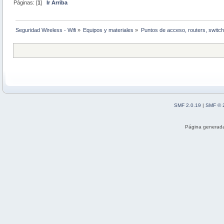
Páginas: [
1
]
Ir Arriba
Seguridad Wireless - Wifi
»
Equipos y materiales
»
Puntos de acceso, routers, switch
SMF 2.0.19
|
SMF © 
Página generada