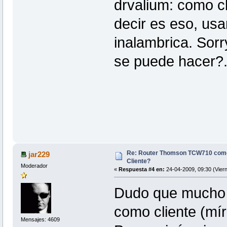
drvalium: como cl
decir es eso, usa
inalambrica. Sor
se puede hacer?.
Re: Router Thomson TCW710 como
jar229
Cliente?
Moderador
«
Respuesta #4 en:
24-04-2009, 09:30 (Viern
Dudo que mucho 
como cliente (mír
Mensajes: 4609