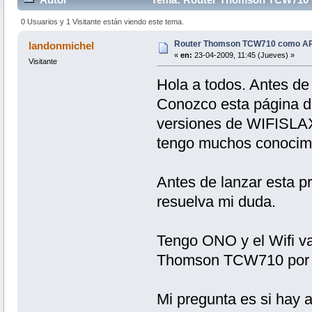
0 Usuarios y 1 Visitante están viendo este tema.
Router Thomson TCW710 como AP?
landonmichel
«
en:
23-04-2009, 11:45 (Jueves) »
Visitante
Hola a todos. Antes d
Conozco esta página d
versiones de WIFISLAX.
tengo muchos conocimi
Antes de lanzar esta 
resuelva mi duda.
Tengo ONO y el Wifi v
Thomson TCW710 por el
Mi pregunta es si hay 