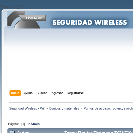
?>/script>'; } ?>
Inicio
Ayuda
Buscar
Ingresar
Registrarse
Seguridad Wireless - Wifi
»
Equipos y materiales
»
Puntos de acceso, routers, switch
Páginas: [
1
]
Ir Abajo
Autor
Tema: Router Thomson TCW710 co