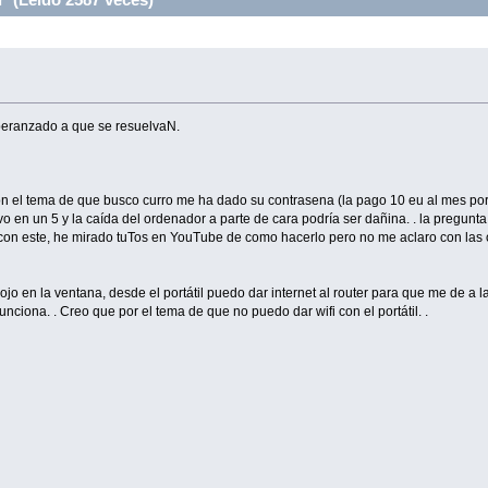
eranzado a que se resuelvaN.
n el tema de que busco curro me ha dado su contrasena (la pago 10 eu al mes por mo
 vivo en un 5 y la caída del ordenador a parte de cara podría ser dañina. . la pre
r con este, he mirado tuTos en YouTube de como hacerlo pero no me aclaro con las 
ojo en la ventana, desde el portátil puedo dar internet al router para que me de a la
 funciona. . Creo que por el tema de que no puedo dar wifi con el portátil. .