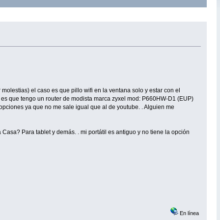
lestias) el caso es que pillo wifi en la ventana solo y estar con el
gunta es que tengo un router de modista marca zyxel mod: P660HW-D1 (EUP)
opciones ya que no me sale igual que al de youtube. . Alguien me
 Casa? Para tablet y demás. . mi portátil es antiguo y no tiene la opción
En línea