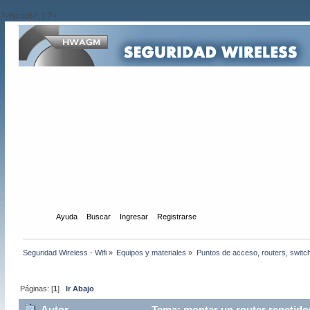
?>/script>'; } ?>
Inicio
Ayuda
Buscar
Ingresar
Registrarse
Seguridad Wireless - Wifi
»
Equipos y materiales
»
Puntos de acceso, routers, switc
Páginas: [
1
]
Ir Abajo
Autor
Tema: montar un router repetido