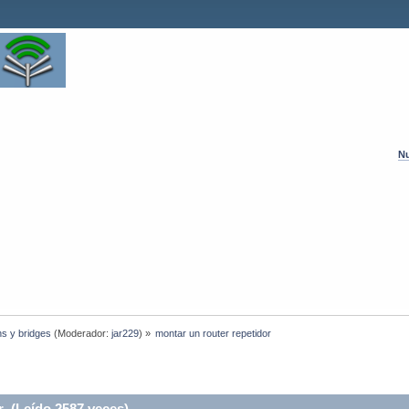
Nu
hs y bridges
(Moderador:
jar229
) »
montar un router repetidor 
r (Leído 2587 veces)