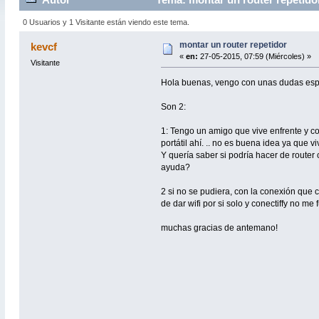
0 Usuarios y 1 Visitante están viendo este tema.
montar un router repetidor
kevcf
«
en:
27-05-2015, 07:59 (Miércoles) »
Visitante
Hola buenas, vengo con unas dudas esp
Son 2:
1: Tengo un amigo que vive enfrente y co
portátil ahí. .. no es buena idea ya que
Y quería saber si podría hacer de route
ayuda?
2 si no se pudiera, con la conexión que c
de dar wifi por si solo y conectiffy no me
muchas gracias de antemano!