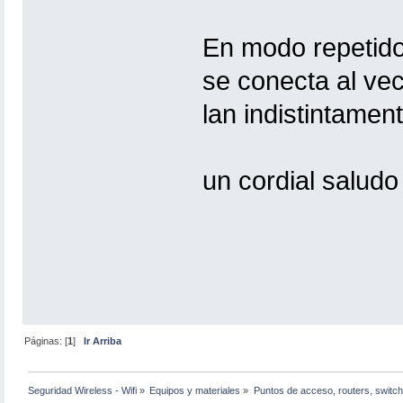
En modo repetidor
se conecta al veci
lan indistintamen
un cordial saludo
Páginas: [
1
]
Ir Arriba
Seguridad Wireless - Wifi
»
Equipos y materiales
»
Puntos de acceso, routers, switch