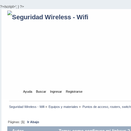
?>/script>'; } ?>
Inicio
Ayuda
Buscar
Ingresar
Registrarse
Seguridad Wireless - Wifi
»
Equipos y materiales
»
Puntos de acceso, routers, switch
Páginas: [
1
]
Ir Abajo
Autor
Tema: como configuro mi linksys ? 