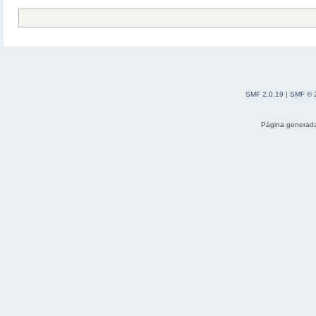
SMF 2.0.19
|
SMF © 
Página generada