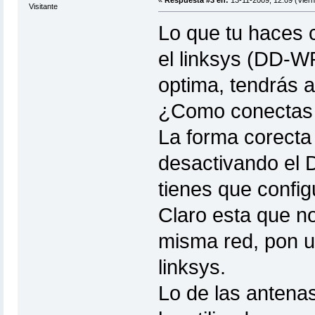
«
Respuesta #3 en:
13-11-2009, 12:09 (Viern
Visitante
Lo que tu haces 
el linksys (DD-W
optima, tendrás 
¿Como conectas e
La forma corecta
desactivando el D
tienes que config
Claro esta que no
misma red, pon u
linksys.
Lo de las antena