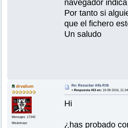
navegador indica 
Por tanto si algu
que el fichero es
Un saludo
Re: Resucitar Alfa R36
drvalium
«
Respuesta #63 en:
19-08-2016, 21:34
Hi
Mensajes: 17345
¿has probado con
Misántropo