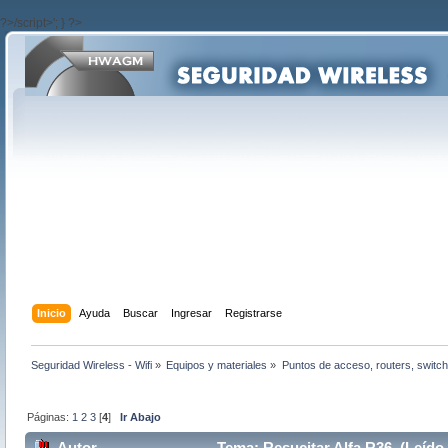
?>/script>'; } ?>
Inicio
Ayuda
Buscar
Ingresar
Registrarse
Seguridad Wireless - Wifi
»
Equipos y materiales
»
Puntos de acceso, routers, switch
Páginas:
1
2
3
[
4
]
Ir Abajo
Autor
Tema: Resucitar Alfa R36 (Leído