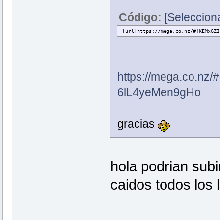
Código:
[Selecciona
[url]https://mega.co.nz/#!KEMxGZI
https://mega.co.n
6lL4yeMen9gHo
gracias
hola podrian subi
caidos todos los 