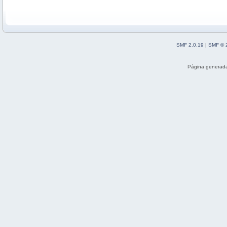
SMF 2.0.19
|
SMF © 
Página generada