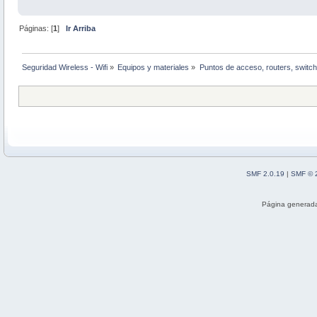
Páginas: [
1
]
Ir Arriba
Seguridad Wireless - Wifi
»
Equipos y materiales
»
Puntos de acceso, routers, switch
SMF 2.0.19
|
SMF © 
Página generada