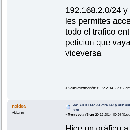
192.168.2.0/24 y
les permites acce
todo el trafico e
peticion que vaya
viceversa
«
Última modificación: 19-12-2014, 22:30 (Vie
Re: Aislar red de otra red y aun as
noidea
otra.
Visitante
«
Respuesta #6 en:
20-12-2014, 00:26 (Sába
Hice un gráfico a