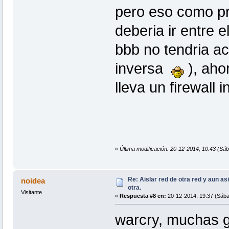
pero eso como pref
deberia ir entre el
bbb no tendria ac
inversa
), aho
lleva un firewall
«
Última modificación: 20-12-2014, 10:43 (Sá
Re: Aislar red de otra red y aun as
noidea
otra.
Visitante
«
Respuesta #8 en:
20-12-2014, 19:37 (Sába
warcry, muchas gr