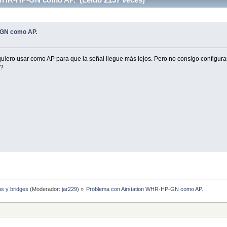
-GN como AP.
iero usar como AP para que la señal llegue más lejos. Pero no consigo configura
a?
hs y bridges
(Moderador:
jar229
) »
Problema con Airstation WHR-HP-GN como AP.