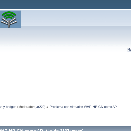
Nu
hs y bridges
(Moderador:
jar229
) »
Problema con Airstation WHR-HP-GN como AP.
WHR-HP-GN como AP. (Leído 2137 veces)