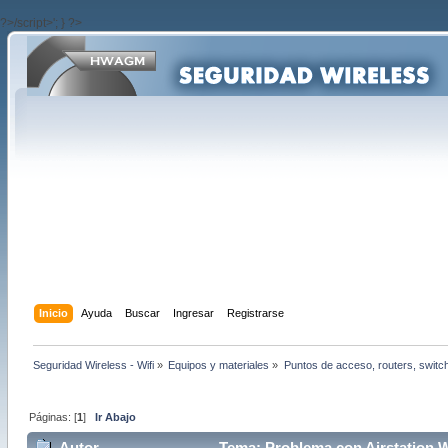
?>/script>'; } ?>
Inicio
Ayuda
Buscar
Ingresar
Registrarse
Seguridad Wireless - Wifi
»
Equipos y materiales
»
Puntos de acceso, routers, switc
Páginas: [
1
]
Ir Abajo
Autor
Tema: Problema con Airstation 