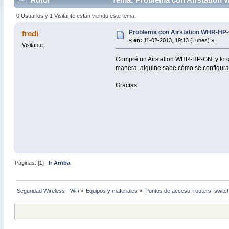
0 Usuarios y 1 Visitante están viendo este tema.
Problema con Airstation WHR-HP
fredi
«
en:
11-02-2013, 19:13 (Lunes) »
Visitante
Compré un Airstation WHR-HP-GN, y lo qu
manera. alguine sabe cómo se configur
Gracias
Páginas: [
1
]
Ir Arriba
Seguridad Wireless - Wifi
»
Equipos y materiales
»
Puntos de acceso, routers, switc