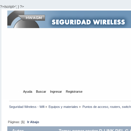
?>/script>'; } ?>
Inicio
Ayuda
Buscar
Ingresar
Registrarse
Seguridad Wireless - Wifi
»
Equipos y materiales
»
Puntos de acceso, routers, switch
Páginas: [
1
]
Ir Abajo
Autor
Tema: poner router D-LINK DSL G-6