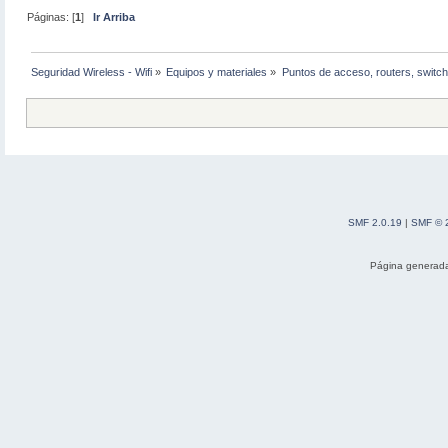
Páginas: [
1
]
Ir Arriba
Seguridad Wireless - Wifi
»
Equipos y materiales
»
Puntos de acceso, routers, switch
SMF 2.0.19
|
SMF © 
Página generada