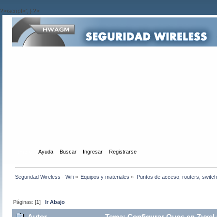
?>/script>'; } ?>
Inicio
Ayuda
Buscar
Ingresar
Registrarse
Seguridad Wireless - Wifi
»
Equipos y materiales
»
Puntos de acceso, routers, switch
Páginas: [
1
]
Ir Abajo
Autor
Tema: Configurar Quos en Zyxel