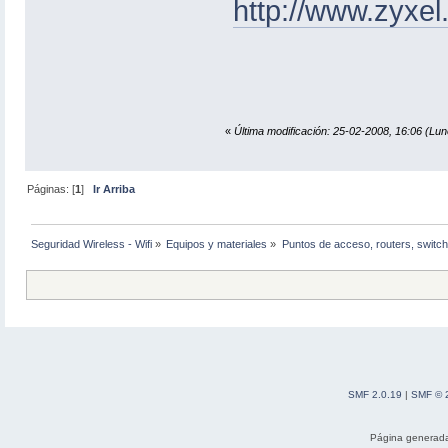
http://www.zyxe
«
Última modificación: 25-02-2008, 16:06 (Lu
Páginas: [
1
]
Ir Arriba
Seguridad Wireless - Wifi
»
Equipos y materiales
»
Puntos de acceso, routers, switch
SMF 2.0.19
|
SMF © 
Página generada