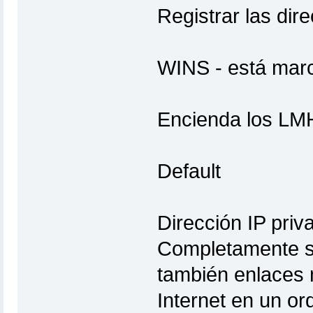
Registrar las di
En la c
WINS - está mar
Encienda los L
La configu
Default
En una conf
Dirección IP priv
Completamente si
también enlaces n
Internet en un ord