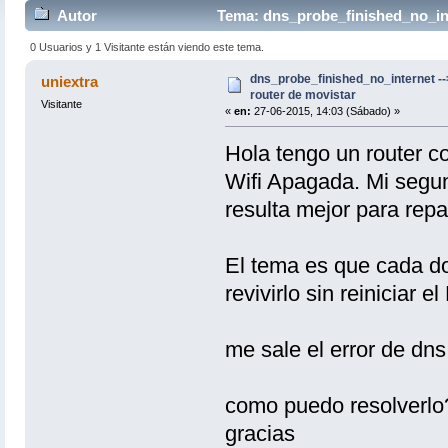
Autor
Tema: dns_probe_finished_no_inte
0 Usuarios y 1 Visitante están viendo este tema.
dns_probe_finished_no_internet --
uniextra
router de movistar
Visitante
«
en:
27-06-2015, 14:03 (Sábado) »
Hola tengo un router c
Wifi Apagada. Mi segun
resulta mejor para repart
El tema es que cada do
revivirlo sin reiniciar e
me sale el error de dns
como puedo resolverlo
gracias