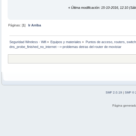
«
Última modificación: 15-10-2016, 12:10 (Sáb
Páginas: [
1
]
Ir Arriba
Seguridad Wireless - Wifi
»
Equipos y materiales
»
Puntos de acceso, routers, switch
dns_probe_finished_no_internet --> problemas detras del router de movistar
SMF 2.0.19
|
SMF © 
Página generada