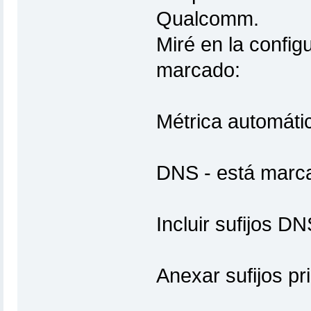
Qualcomm.
Miré en la config
marcado:
Métrica automáti
La con
DNS - está marc
Incluir sufijos DN
Anexar sufijos pr