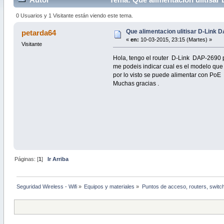
0 Usuarios y 1 Visitante están viendo este tema.
Que alimentacion ulitisar D-Link 
petarda64
«
en:
10-03-2015, 23:15 (Martes) »
Visitante
Hola, tengo el router D-Link DAP-2690 
me podeis indicar cual es el modelo que
por lo visto se puede alimentar con PoE 
Muchas gracias .
Páginas: [
1
]
Ir Arriba
Seguridad Wireless - Wifi
»
Equipos y materiales
»
Puntos de acceso, routers, switc