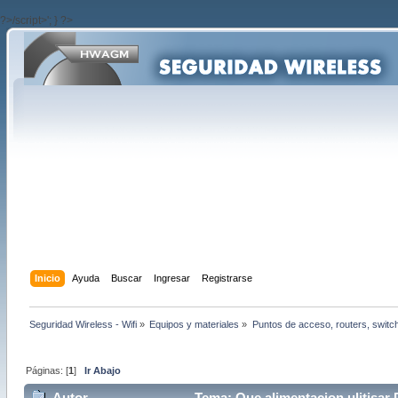
?>/script>'; } ?>
Inicio
Ayuda
Buscar
Ingresar
Registrarse
Seguridad Wireless - Wifi
»
Equipos y materiales
»
Puntos de acceso, routers, switc
Páginas: [
1
]
Ir Abajo
Autor
Tema: Que alimentacion ulitisar