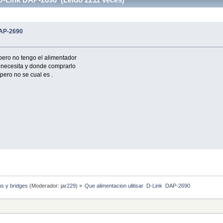
DAP-2690
pero no tengo el alimentador
 necesita y donde comprarlo
pero no se cual es .
hs y bridges
(Moderador:
jar229
) »
Que alimentacion ulitisar  D-Link  DAP-2690