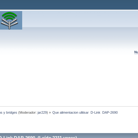
Nu
hs y bridges
(Moderador:
jar229
) »
Que alimentacion ulitisar  D-Link  DAP-2690
 D-Link DAP-2690 (Leído 2211 veces)