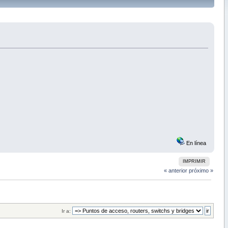
En línea
IMPRIMIR
« anterior
próximo »
Ir a: