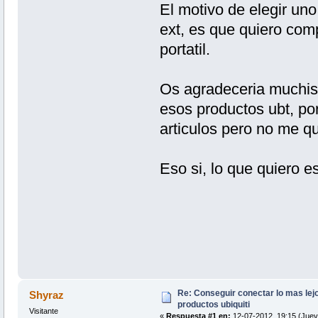
El motivo de elegir uno
ext, es que quiero comp
portatil.
Os agradeceria muchisi
esos productos ubt, porq
articulos pero no me q
Eso si, lo que quiero es
Re: Conseguir conectar lo mas lejo
Shyraz
productos ubiquiti
Visitante
«
Respuesta #1 en:
12-07-2012, 19:15 (Juev