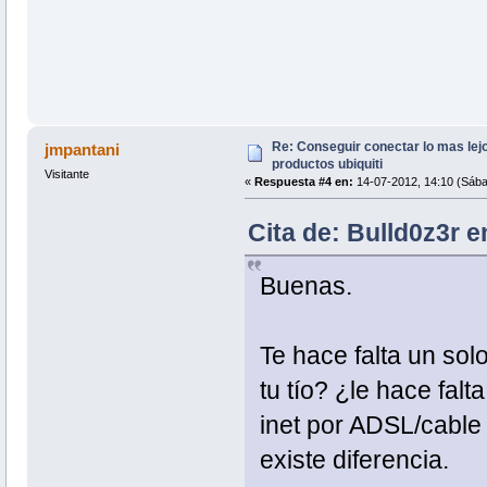
Re: Conseguir conectar lo mas lejo
jmpantani
productos ubiquiti
Visitante
«
Respuesta #4 en:
14-07-2012, 14:10 (Sába
Cita de: Bulld0z3r 
Buenas.
Te hace falta un sol
tu tío? ¿le hace falt
inet por ADSL/cable y
existe diferencia.