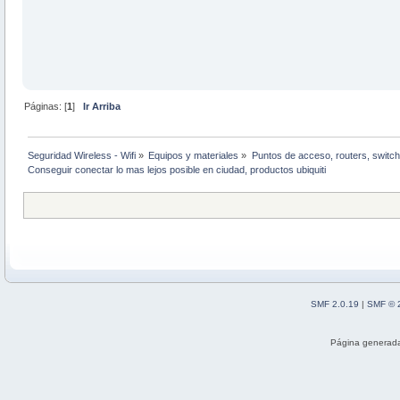
Páginas: [
1
]
Ir Arriba
Seguridad Wireless - Wifi
»
Equipos y materiales
»
Puntos de acceso, routers, switch
Conseguir conectar lo mas lejos posible en ciudad, productos ubiquiti
SMF 2.0.19
|
SMF © 
Página generada