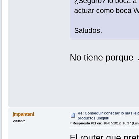
¿Seguro? lo boca a l
actuar como boca 
Saludos.
No tiene porque
Re: Conseguir conectar lo mas lejo
jmpantani
productos ubiquiti
Visitante
«
Respuesta #11 en:
16-07-2012, 18:37 (Lun
El router que pr