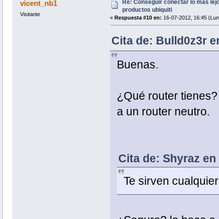
Re: Conseguir conectar lo mas lejo
vicent_nb1
productos ubiquiti
Visitante
«
Respuesta #10 en:
16-07-2012, 16:45 (Lun
Cita de: Bulld0z3r e
Buenas.
¿Qué router tienes?
a un router neutro.
Cita de: Shyraz en
Te sirven cualquie