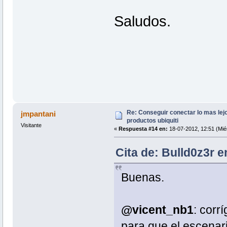
Saludos.
Re: Conseguir conectar lo mas lejo
jmpantani
productos ubiquiti
Visitante
«
Respuesta #14 en:
18-07-2012, 12:51 (Mié
Cita de: Bulld0z3r e
Buenas.
@vicent_nb1
: corr
para que el escenar