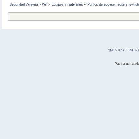
Seguridad Wireless - Wifi
»
Equipos y materiales
»
Puntos de acceso, routers, switch
SMF 2.0.19
|
SMF © 
Página generada