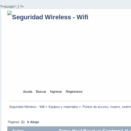
?>/script>'; } ?>
Inicio
Ayuda
Buscar
Ingresar
Registrarse
Seguridad Wireless - Wifi
»
Equipos y materiales
»
Puntos de acceso, routers, switch
Páginas: [
1
]
Ir Abajo
Autor
Tema: Hard Reset en Comtrend (Le