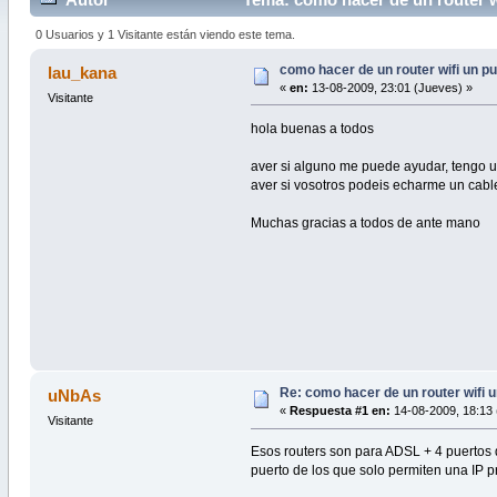
0 Usuarios y 1 Visitante están viendo este tema.
como hacer de un router wifi un p
lau_kana
«
en:
13-08-2009, 23:01 (Jueves) »
Visitante
hola buenas a todos
aver si alguno me puede ayudar, tengo 
aver si vosotros podeis echarme un cabl
Muchas gracias a todos de ante mano
Re: como hacer de un router wifi 
uNbAs
«
Respuesta #1 en:
14-08-2009, 18:13 
Visitante
Esos routers son para ADSL + 4 puertos de
puerto de los que solo permiten una IP p