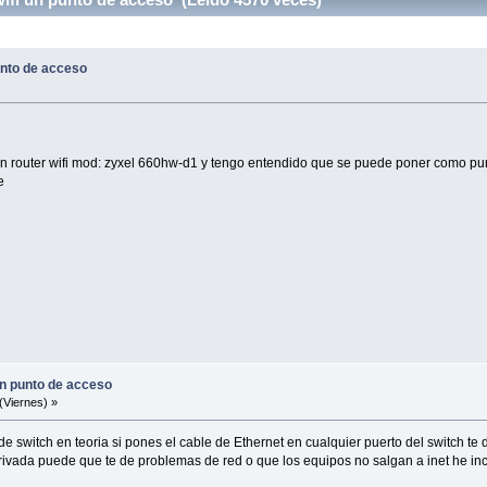
unto de acceso
un router wifi mod: zyxel 660hw-d1 y tengo entendido que se puede poner como p
e
un punto de acceso
(Viernes) »
 switch en teoria si pones el cable de Ethernet en cualquier puerto del switch te de
rivada puede que te de problemas de red o que los equipos no salgan a inet he incl