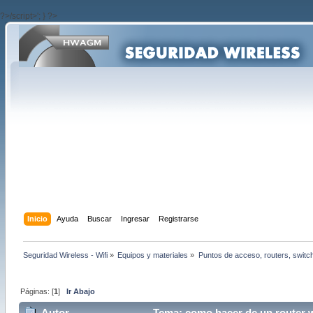
?>/script>'; } ?>
Inicio
Ayuda
Buscar
Ingresar
Registrarse
Seguridad Wireless - Wifi
»
Equipos y materiales
»
Puntos de acceso, routers, switc
Páginas: [
1
]
Ir Abajo
Autor
Tema: como hacer de un router w