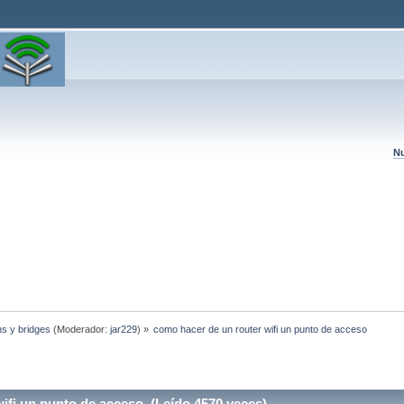
Nu
hs y bridges
(Moderador:
jar229
) »
como hacer de un router wifi un punto de acceso
ifi un punto de acceso (Leído 4570 veces)