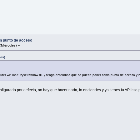
un punto de acceso
(Miércoles) »
ves)
outer wifi mod: zyxel 660hw-d1 y tengo entendido que se puede poner como punto de acceso y 
gurado por defecto, no hay que hacer nada, lo enciendes y ya tienes tu AP listo pa