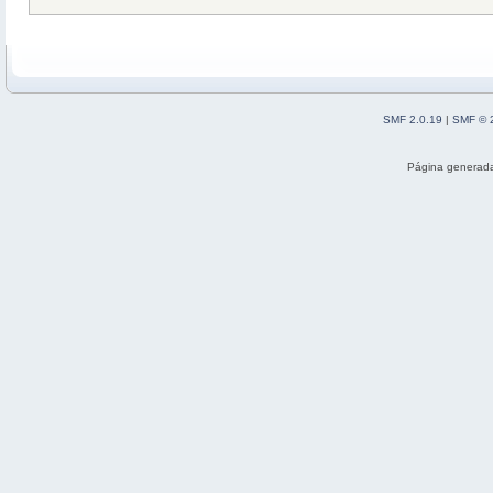
SMF 2.0.19
|
SMF © 
Página generada