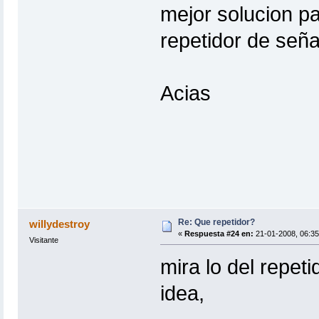
mejor solucion p
repetidor de señal
Acias
Re: Que repetidor?
willydestroy
«
Respuesta #24 en:
21-01-2008, 06:35
Visitante
mira lo del repet
idea,