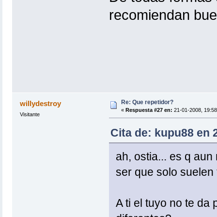
recomiendan buen
Re: Que repetidor?
willydestroy
«
Respuesta #27 en:
21-01-2008, 19:58
Visitante
Cita de: kupu88 en 
ah, ostia... es q au
ser que solo suelen 
A ti el tuyo no te d