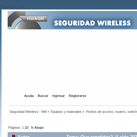
?>/script>'; } ?>
Inicio
Ayuda
Buscar
Ingresar
Registrarse
Seguridad Wireless - Wifi
»
Equipos y materiales
»
Puntos de acceso, routers, switch
Páginas:
1
[
2
]
Ir Abajo
Autor
Tema: Que repetidor? (Leído 202