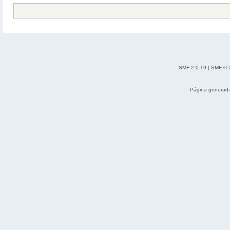
SMF 2.0.19
|
SMF © 
Página generada