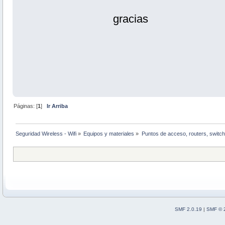
gracias
Páginas: [
1
]
Ir Arriba
Seguridad Wireless - Wifi
»
Equipos y materiales
»
Puntos de acceso, routers, switch
SMF 2.0.19
|
SMF © 