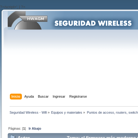
?>/script>'; } ?>
Inicio
Ayuda
Buscar
Ingresar
Registrarse
Seguridad Wireless - Wifi
»
Equipos y materiales
»
Puntos de acceso, routers, switch
Páginas: [
1
]
Ir Abajo
Autor
Tema: el firmware más moderno 