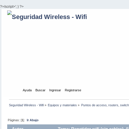
?>/script>'; } ?>
Inicio
Ayuda
Buscar
Ingresar
Registrarse
Seguridad Wireless - Wifi
»
Equipos y materiales
»
Puntos de acceso, routers, switch
Páginas: [
1
]
Ir Abajo
Autor
Tema: Repetidor wifi (sin cables) (