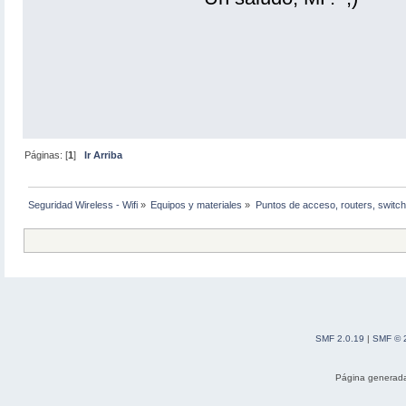
Páginas: [
1
]
Ir Arriba
Seguridad Wireless - Wifi
»
Equipos y materiales
»
Puntos de acceso, routers, switch
SMF 2.0.19
|
SMF © 
Página generada