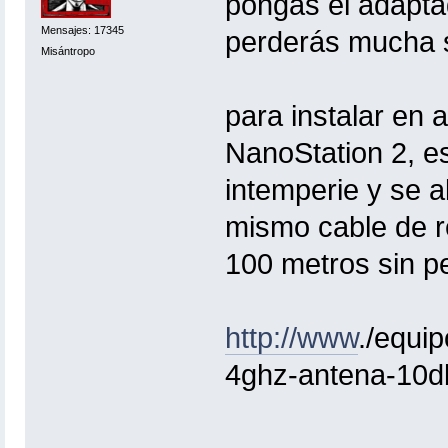
pongas el adapta
Mensajes: 17345
perderás mucha s
Misántropo
para instalar en
NanoStation 2, es
intemperie y se a
mismo cable de re
100 metros sin p
http://www
.
/equip
4ghz-antena-10db