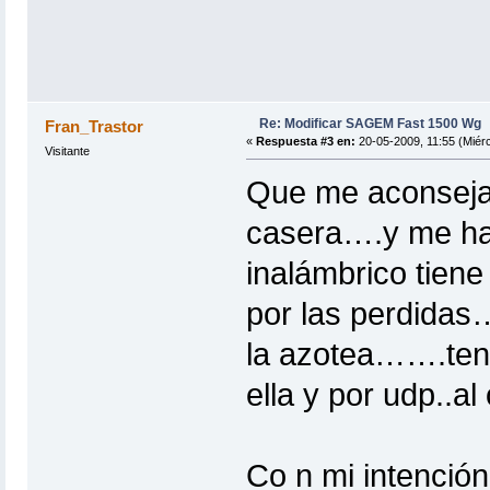
Re: Modificar SAGEM Fast 1500 Wg
Fran_Trastor
«
Respuesta #3 en:
20-05-2009, 11:55 (Miérc
Visitante
Que me aconseja
casera….y me ha
inalámbrico tiene
por las perdidas…
la azotea…….tend
ella y por udp..a
Co n mi intenci