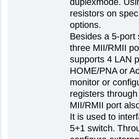
duplexmode. Usi
resistors on spec
options.
Besides a 5-port 
three MII/RMII por
supports 4 LAN p
HOME/PNA or Acc
monitor or confi
registers through
MII/RMII port al
It is used to int
5+1 switch. Thro