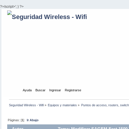
?>/script>'; } ?>
Inicio
Ayuda
Buscar
Ingresar
Registrarse
Seguridad Wireless - Wifi
»
Equipos y materiales
»
Puntos de acceso, routers, switch
Páginas: [
1
]
Ir Abajo
Autor
Tema: Modificar SAGEM Fast 1500 