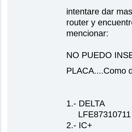
intentare dar mas
router y encuent
mencionar:
NO PUEDO INSE
PLACA....Como d
1.- DELTA
LFE87310711
2.- IC+ (Bus