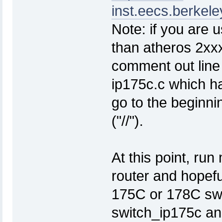
inst.eecs.berkele
Note: if you are 
than atheros 2xxx
comment out line
ip175c.c which ha
go to the beginni
("//").
At this point, run
router and hopefu
175C or 178C swit
switch_ip175c an