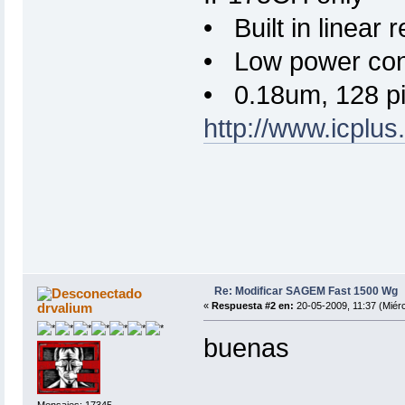
• Built in linear r
• Low power co
• 0.18um, 128 p
http://www.icpl
Re: Modificar SAGEM Fast 1500 Wg
drvalium
«
Respuesta #2 en:
20-05-2009, 11:37 (Miérc
buenas
Mensajes: 17345