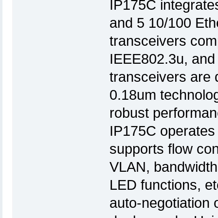
IP175C integrates
and 5 10/100 Ethe
transceivers com
IEEE802.3u, and 
transceivers are
0.18um technolog
robust performan
IP175C operates 
supports flow co
VLAN, bandwidth
LED functions, et
auto-negotiation 