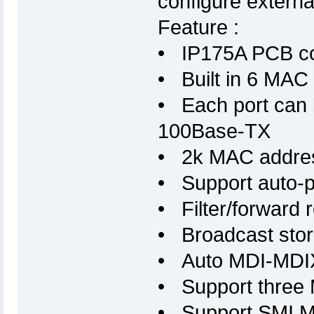
configure externa
Feature :
• IP175A PCB com
• Built in 6 MAC
• Each port can 
100Base-TX
• 2k MAC addre
• Support auto-p
• Filter/forward 
• Broadcast stor
• Auto MDI-MDI
• Support three 
• Support SMI M