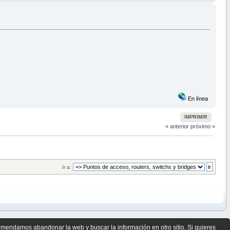
En línea
IMPRIMIR
« anterior
próximo »
Ir a:
comendamos abandonar la web y buscar la información en otro sitio. Si quieres