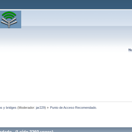
Nu
hs y bridges
(Moderador:
jar229
) »
Punto de Acceso Recomendado.
dado. (Leído 3260 veces)