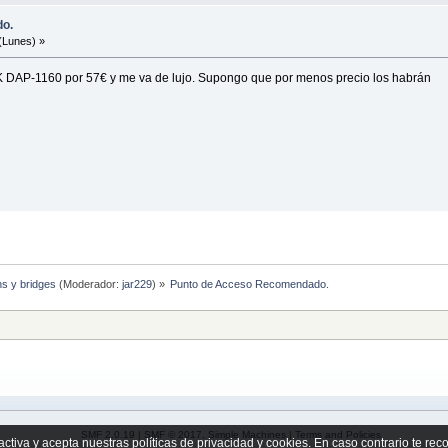
o.
(Lunes) »
NK DAP-1160 por 57€ y me va de lujo. Supongo que por menos precio los habrán
hs y bridges
(Moderador:
jar229
) »
Punto de Acceso Recomendado.
SMF 2.0.19
|
SMF © 2017
,
Simple Machines
|
Terms and Policies
activa y acepta nuestras políticas de privacidad y cookies. En caso contrario te re