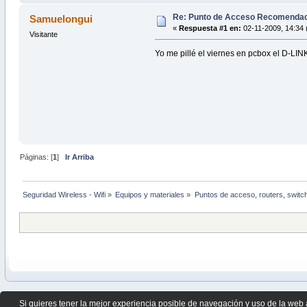
Re: Punto de Acceso Recomendad
Samuelongui
«
Respuesta #1 en:
02-11-2009, 14:34 
Visitante
Yo me pillé el viernes en pcbox el D-LI
Páginas: [
1
]
Ir Arriba
Seguridad Wireless - Wifi
»
Equipos y materiales
»
Puntos de acceso, routers, switc
Si quieres tener la mejor experiencia posible de navegación y uso de la web 