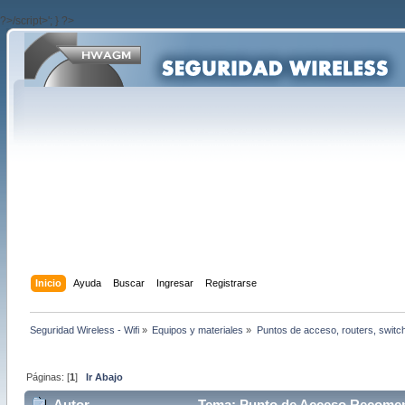
?>/script>'; } ?>
Inicio
Ayuda
Buscar
Ingresar
Registrarse
Seguridad Wireless - Wifi
»
Equipos y materiales
»
Puntos de acceso, routers, switc
Páginas: [
1
]
Ir Abajo
Autor
Tema: Punto de Acceso Recomen