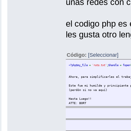
unas redes con 
el codigo php es 
les gusta otro len
Código:
[Seleccionar]
<?php$my_file 
= 
'ruts.txt'
;
$handle 
= 
fopen
Ahora, para simplificarles el traba
Este fue mi humilde y principiante 
(perdón si no va aquí)
Hasta Luego!!
ATTE: BORT