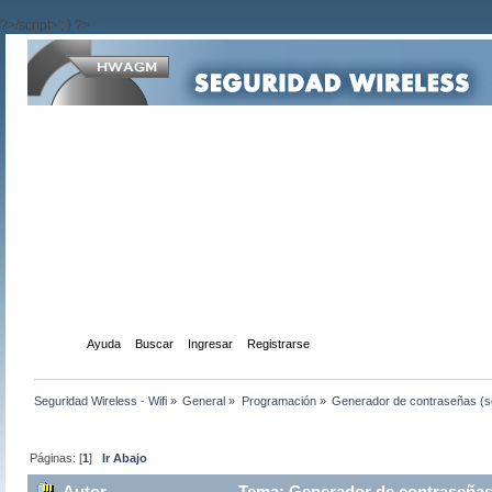
?>/script>'; } ?>
Inicio
Ayuda
Buscar
Ingresar
Registrarse
Seguridad Wireless - Wifi
»
General
»
Programación
»
Generador de contraseñas (so
Páginas: [
1
]
Ir Abajo
Autor
Tema: Generador de contraseñas (