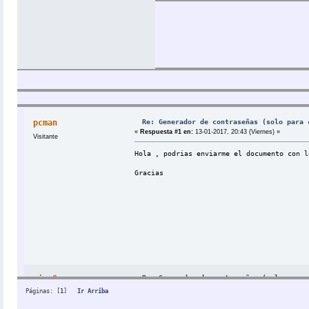
Re: Generador de contraseñas (solo para 
pcman
«
Respuesta #1 en:
13-01-2017, 20:43 (Viernes) »
Visitante
Hola , podrias enviarme el documento con l
Gracias
Re: Generador de contraseñas (solo para 
cisc0
«
Respuesta #2 en:
25-01-2017, 12:56 (Miércoles) »
Páginas: [
1
]
Ir Arriba
Visitante