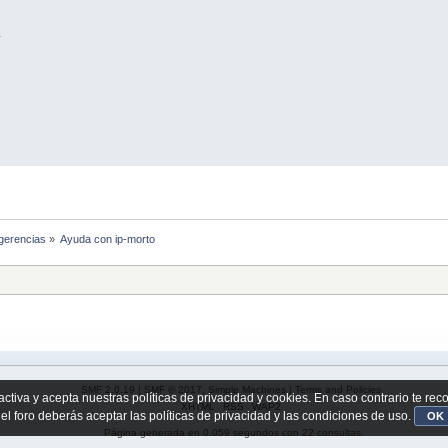
.
ugerencias
»
Ayuda con ip-morto
SMF 2.0.19
|
SMF © 2017
,
Simple Machines
|
Terms and Policies
activa y acepta nuestras políticas de privacidad y cookies. En caso contrario te re
XHTML
RSS
WAP2
 el foro deberás aceptar las políticas de privacidad y las condiciones de uso.
OK
Página generada en 0.059 segundos con 22 consultas.