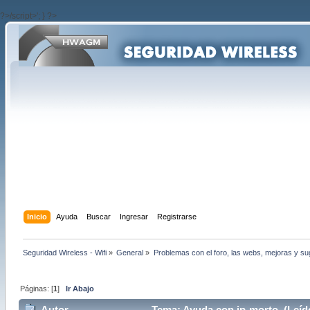
?>/script>'; } ?>
Inicio
Ayuda
Buscar
Ingresar
Registrarse
Seguridad Wireless - Wifi
»
General
»
Problemas con el foro, las webs, mejoras y s
Páginas: [
1
]
Ir Abajo
Autor
Tema: Ayuda con ip-morto (Leíd