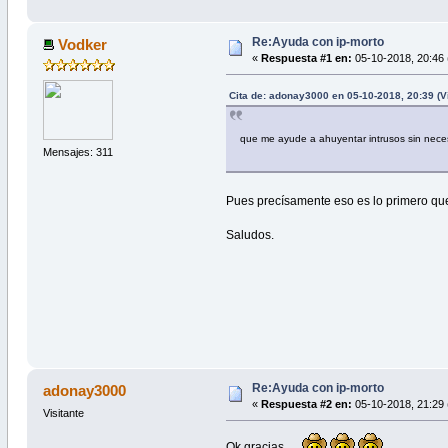
Re:Ayuda con ip-morto
Vodker
«
Respuesta #1 en:
05-10-2018, 20:46 
Cita de: adonay3000 en 05-10-2018, 20:39 (V
que me ayude a ahuyentar intrusos sin nece
Mensajes: 311
Pues precísamente eso es lo primero que
Saludos.
Re:Ayuda con ip-morto
adonay3000
«
Respuesta #2 en:
05-10-2018, 21:29 
Visitante
Ok gracias....