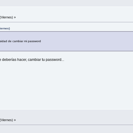
(Viernes) »
iernes)
sidad de cambiar mi password
 deberías hacer, cambiar tu password...
(Viernes) »