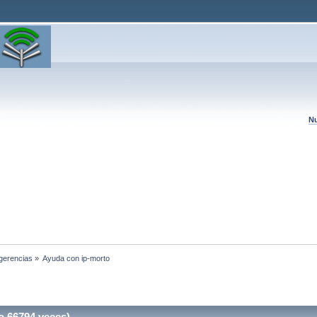
Nu
ugerencias
»
Ayuda con ip-morto
o 66794 veces)