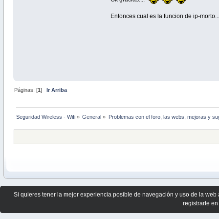
Entonces cual es la funcion de ip-morto..
Páginas: [
1
]
Ir Arriba
Seguridad Wireless - Wifi
»
General
»
Problemas con el foro, las webs, mejoras y s
Si quieres tener la mejor experiencia posible de navegación y uso de la web 
registrarte en