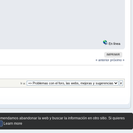
En línea
IMPRIMIR
« anterior
próximo »
Ir a:
comendamos abandonar la web y buscar la información en otro sitio. Si quieres
Learn more