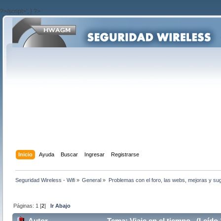
?>/script>'; } ?>
Inicio
Ayuda
Buscar
Ingresar
Registrarse
Seguridad Wireless - Wifi
»
General
»
Problemas con el foro, las webs, mejoras y su
Páginas:
1
[
2
]
Ir Abajo
Autor
Tema: Viaje en el tiempo. (Leído