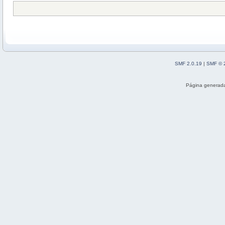
SMF 2.0.19
|
SMF © 
Página generada