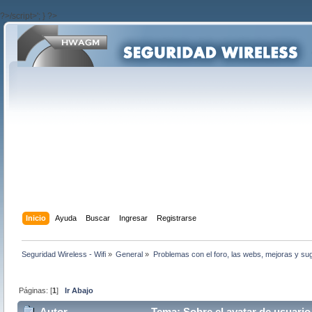
?>/script>'; } ?>
Inicio
Ayuda
Buscar
Ingresar
Registrarse
Seguridad Wireless - Wifi
»
General
»
Problemas con el foro, las webs, mejoras y su
Páginas: [
1
]
Ir Abajo
Autor
Tema: Sobre el avatar de usuario