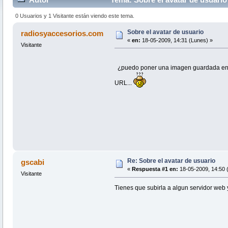
0 Usuarios y 1 Visitante están viendo este tema.
Sobre el avatar de usuario
radiosyaccesorios.com
«
en:
18-05-2009, 14:31 (Lunes) »
Visitante
¿puedo poner una imagen guardada en mi
URL...
Re: Sobre el avatar de usuario
gscabi
«
Respuesta #1 en:
18-05-2009, 14:50 
Visitante
Tienes que subirla a algun servidor web 