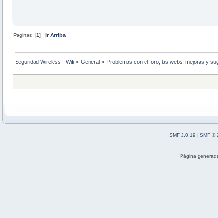
Páginas: [
1
]
Ir Arriba
Seguridad Wireless - Wifi
»
General
»
Problemas con el foro, las webs, mejoras y su
SMF 2.0.19
|
SMF © 
Página generada