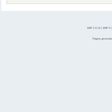
SMF 2.0.19
|
SMF © 
Página generada