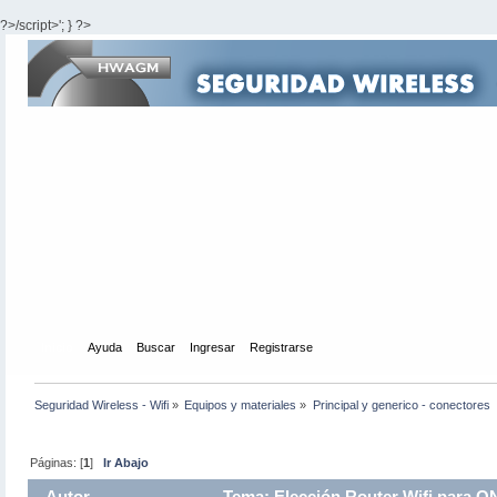
?>/script>'; } ?>
Inicio
Ayuda
Buscar
Ingresar
Registrarse
Seguridad Wireless - Wifi
»
Equipos y materiales
»
Principal y generico - conectores  -
Páginas: [
1
]
Ir Abajo
Autor
Tema: Elección Router Wifi para O