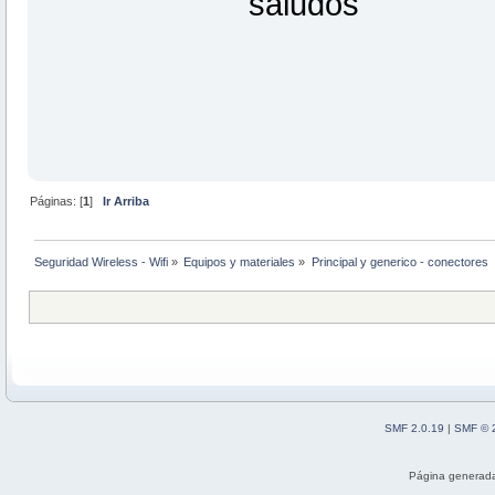
saludos
Páginas: [
1
]
Ir Arriba
Seguridad Wireless - Wifi
»
Equipos y materiales
»
Principal y generico - conectores  -
SMF 2.0.19
|
SMF © 
Página generada