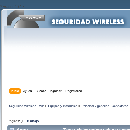
?>/script>'; } ?>
Inicio
Ayuda
Buscar
Ingresar
Registrarse
Seguridad Wireless - Wifi
»
Equipos y materiales
»
Principal y generico - conectores  -
Páginas: [
1
]
Ir Abajo
Autor
Tema: Mejor tarjeta usb para acop