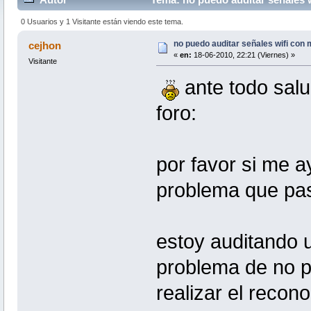
0 Usuarios y 1 Visitante están viendo este tema.
no puedo auditar señales wifi con 
cejhon
«
en:
18-06-2010, 22:21 (Viernes) »
Visitante
ante todo salu
foro:
por favor si me a
problema que paso
estoy auditando u
problema de no p
realizar el recono