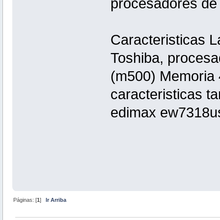
procesadores de 
Caracteristicas L
Toshiba, procesa
(m500) Memoria 4
caracteristicas ta
edimax ew7318us
Páginas: [
1
]
Ir Arriba