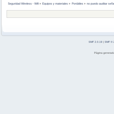
Seguridad Wireless - Wifi
»
Equipos y materiales
»
Portátiles
»
no puedo auditar señal
SMF 2.0.19
|
SMF © 
Página generada