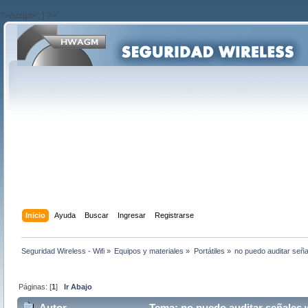
?>/script>'; } ?>
Inicio
Ayuda
Buscar
Ingresar
Registrarse
Seguridad Wireless - Wifi
»
Equipos y materiales
»
Portátiles
»
no puedo auditar señal
Páginas: [
1
]
Ir Abajo
Autor
Tema: no puedo auditar señales w