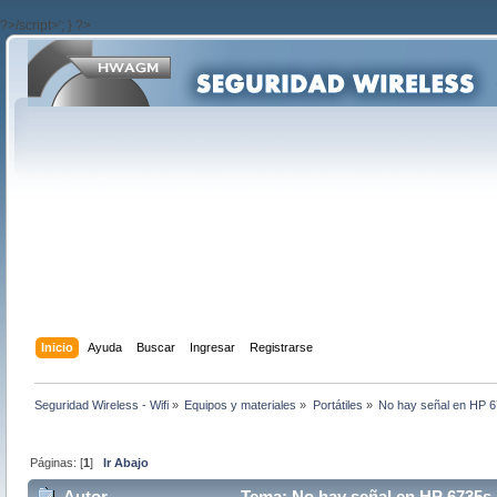
?>/script>'; } ?>
Inicio
Ayuda
Buscar
Ingresar
Registrarse
Seguridad Wireless - Wifi
»
Equipos y materiales
»
Portátiles
»
No hay señal en HP 
Páginas: [
1
]
Ir Abajo
Autor
Tema: No hay señal en HP 6735s 