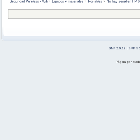
Seguridad Wireless - Wifi
»
Equipos y materiales
»
Portátiles
»
No hay señal en HP 
SMF 2.0.19
|
SMF © 
Página generada