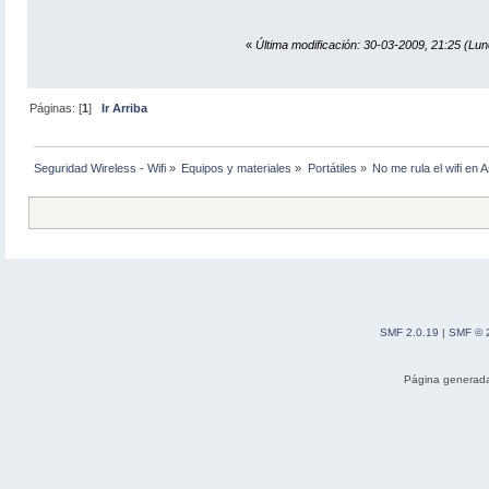
«
Última modificación: 30-03-2009, 21:25 (L
Páginas: [
1
]
Ir Arriba
Seguridad Wireless - Wifi
»
Equipos y materiales
»
Portátiles
»
No me rula el wifi en 
SMF 2.0.19
|
SMF © 
Página generada