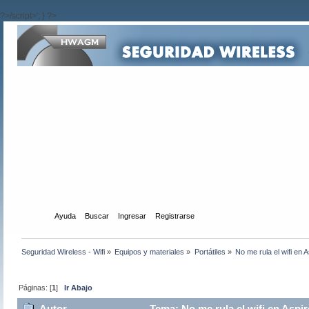
?>/script>'; } ?>
Inicio
Ayuda
Buscar
Ingresar
Registrarse
Seguridad Wireless - Wifi
»
Equipos y materiales
»
Portátiles
»
No me rula el wifi en 
Páginas: [
1
]
Ir Abajo
Autor
Tema: No me rula el wifi en Aspi