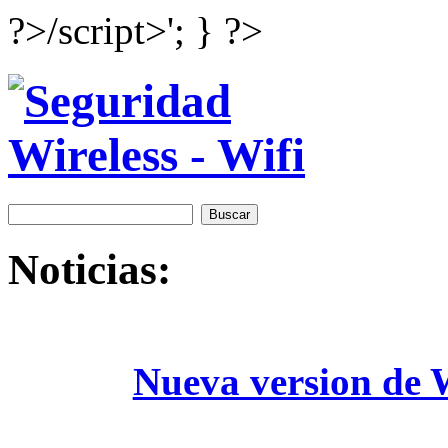
?>/script>'; } ?>
Noticias:
Nueva version de W