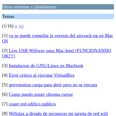
Otros sistemas y plataformas
Temas
(1/16)
>
>>
[1]
ya se puede compilar la version del aircrack-ng en Mac
OS
[2]
Live USB Wifiway para Mac-Intel (FUNCIONANDO
OK!!!)
[3]
Instalacion de GNU/Linux en Macbook
[4]
Error critico al ejecutar VirtualBox
[5]
genymotion carga para abrir pero no se ejecuta
[6]
Como puedo poner chroma cursor
[7]
coger red edifico publico
[8]
Wifislax a dejado de reconocer mi tarjeta de red wifi