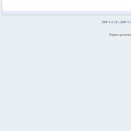
SMF 2.0.19
|
SMF © 
Página generad