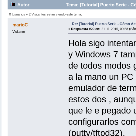
Autor
Tema: [Tutorial] Puerto Serie - 
0 Usuarios y 2 Visitantes están viendo este tema.
Re: [Tutorial] Puerto Serie - Cómo A
marioC
«
Respuesta #20 en:
21-11-2015, 00:58 (Sáb
Visitante
Hola sigo intent
y Windows 7 tamp
de todos modos g
a la mano un PC 
emulador de termi
estos dos , aunq
que le e pegado 
configurarlos co
(putty/tftpd32).