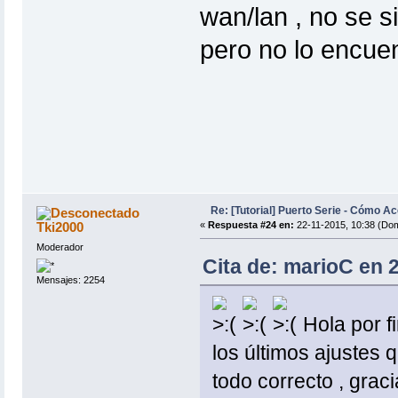
wan/lan , no se s
pero no lo encuen
Re: [Tutorial] Puerto Serie - Cómo A
Tki2000
«
Respuesta #24 en:
22-11-2015, 10:38 (Dom
Moderador
Cita de: marioC en 
Mensajes: 2254
Hola por f
los últimos ajustes 
todo correcto , grac