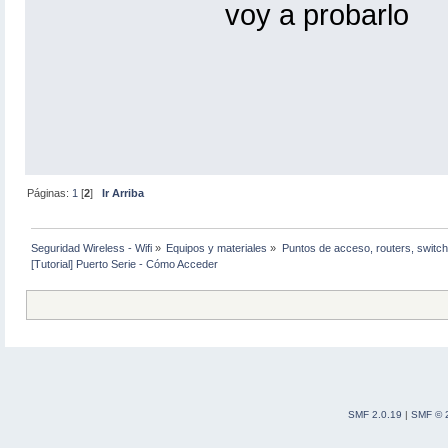
voy a probarlo
Páginas:
1
[
2
]
Ir Arriba
Seguridad Wireless - Wifi
»
Equipos y materiales
»
Puntos de acceso, routers, switch
[Tutorial] Puerto Serie - Cómo Acceder
SMF 2.0.19
|
SMF © 