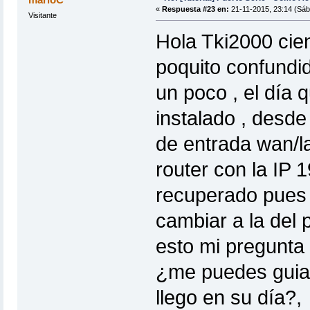
«
Respuesta #23 en:
21-11-2015, 23:14 (Sáb
Visitante
Hola Tki2000 cien
poquito confundid
un poco , el día 
instalado , desde 
de entrada wan/la
router con la IP 
recuperado pues 
cambiar a la del 
esto mi pregunta
¿me puedes guiar
llego en su día?,