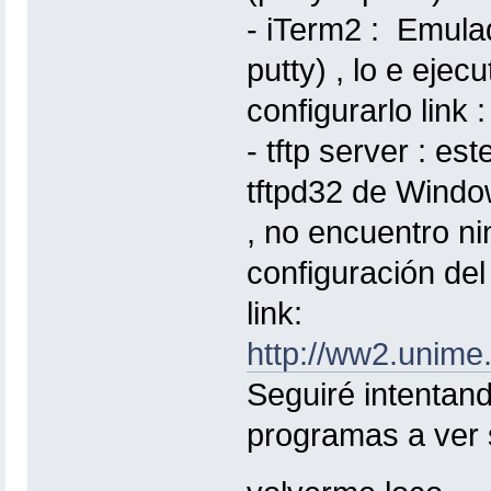
- iTerm2 : Emula
putty) , lo e eje
configurarlo link 
- tftp server : e
tftpd32 de Window
, no encuentro n
configuración del
link:
http://ww2.unime.
Seguiré intentan
programas a ver s