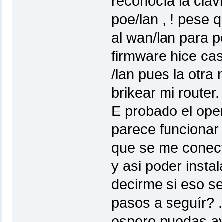
reconocía la clav
poe/lan , ! pese 
al wan/lan para p
firmware hice ca
/lan pues la otra
brikear mi router.
E probado el open
parece funcionar 
que se me conecte
y asi poder insta
decirme si eso s
pasos a seguír? .
espero puedas a