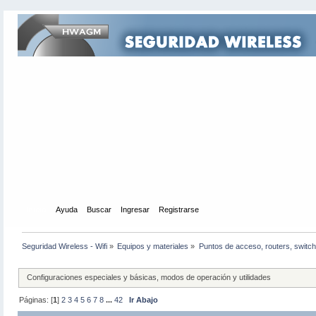
Inicio
Ayuda
Buscar
Ingresar
Registrarse
Seguridad Wireless - Wifi
»
Equipos y materiales
»
Puntos de acceso, routers, switch
Configuraciones especiales y básicas, modos de operación y utilidades
Páginas: [
1
]
2
3
4
5
6
7
8
...
42
Ir Abajo