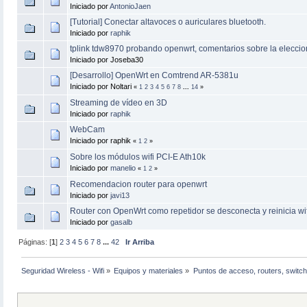
Iniciado por
AntonioJaen
[Tutorial] Conectar altavoces o auriculares bluetooth.
Iniciado por
raphik
tplink tdw8970 probando openwrt, comentarios sobre la eleccio
Iniciado por Joseba30
[Desarrollo] OpenWrt en Comtrend AR-5381u
Iniciado por Noltari
«
1
2
3
4
5
6
7
8
...
14
»
Streaming de vídeo en 3D
Iniciado por
raphik
WebCam
Iniciado por raphik
«
1
2
»
Sobre los módulos wifi PCI-E Ath10k
Iniciado por
manelio
«
1
2
»
Recomendacion router para openwrt
Iniciado por
javi13
Router con OpenWrt como repetidor se desconecta y reinicia wif
Iniciado por
gasalb
Páginas: [
1
]
2
3
4
5
6
7
8
...
42
Ir Arriba
Seguridad Wireless - Wifi
»
Equipos y materiales
»
Puntos de acceso, routers, switch