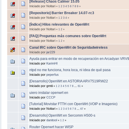
[Release] Chaos Calmer 15.05
Iniciado por Noltari
«
1
2
3
4
5
6
7
8
9
»
[Repositorio] Barrier Breaker 14.07-rc3
Iniciado por Noltari
«
1
2
3
4
»
[Índice] Hilos relevantes de OpenWrt
Iniciado por Noltari
«
1
2
»
[FAQ] Preguntas más comunes sobre OpenWrt
Iniciado por Noltari
«
1
2
»
Canal IRC sobre OpenWrt de Seguridadwireless
Iniciado por
jar229
Ayuda para entrar en modo de recuperación en Arcadyan VR
Iniciado por
KarimHI
ntpd no me funciona, hora loca, ni idea de qué pasa
Iniciado por
peperfus
[Desarrollo] OpenWrt en ASTORIA ARV7519RW22
Iniciado por gmtii
«
1
2
3
4
5
6
7
8
...
61
»
uiero instalar openwrt en
Iniciado por
CCCP
[Tutorial] Movistar FTTH con OpenWrt (VOIP e Imagenio)
Iniciado por Noltari
«
1
2
3
4
5
6
7
8
...
67
»
[Desarrollo] OpenWrt en Sercomm H500-s
Iniciado por
danitool
«
1
2
»
Router Openwrt hacer WISP