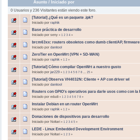
Asunto
/
Iniciado por
0 Usuarios y 236 Visitantes están viendo este foro.
[Tutorial] ¿Qué es un paquete .ipk?
Iniciado por
raphik
Base práctica de desarrollo
Iniciado por seny
«
1
2
3
4
»
brcm63xx: routers obsoletos como dumb client/AP, firmware
Iniciado por
danitool
ZeroTier en OpenWrt (VPN + SD-WAN)
Iniciado por
raphik
«
1
2
»
[Tutorial] Cómo compilar OpenWrt a nuestro gusto
Iniciado por
jar229
«
1
2
3
4
5
6
7
8
...
25
»
[Tutorial] Observa VH4032N: Cliente + AP con driver wl
Iniciado por
danitool
Routers con GPIO's operativos para darle usos como con la
Iniciado por edudi
«
1
2
3
4
5
6
7
8
»
Instalar Debian en un router OpenWrt
Iniciado por
raphik
«
1
2
»
Donaciones de dispositivos para desarrollo
Iniciado por Noltari
«
1
2
3
4
5
»
LEDE - Linux Embedded Development Environment
Iniciado por Noltari
«
1
2
3
»