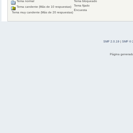
Tema normal
Tema bloqueado
Tema fijado
Tema candente (Más de 10 respuestas)
Encuesta
Tema muy candente (Más de 20 respuestas)
SMF 2.0.19
|
SMF © 
Página generada