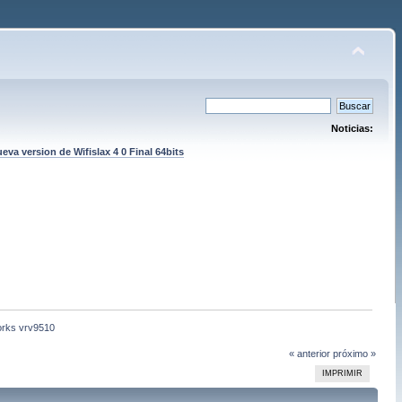
Noticias:
eva version de Wifislax 4 0 Final 64bits
works vrv9510
« anterior
próximo »
IMPRIMIR