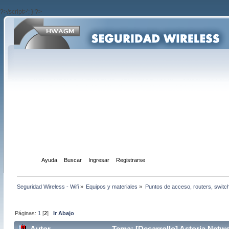
?>/script>'; } ?>
Inicio
Ayuda
Buscar
Ingresar
Registrarse
Seguridad Wireless - Wifi
»
Equipos y materiales
»
Puntos de acceso, routers, switc
Páginas:
1
[
2
]
Ir Abajo
Autor
Tema: [Desarrollo] Astoria Netw