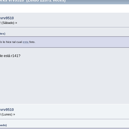
s vrv9510
2 (Sábado) »
tes)
 lo hice tal cual
esta
foto.
de está r141?
s vrv9510
 (Lunes) »
bado)