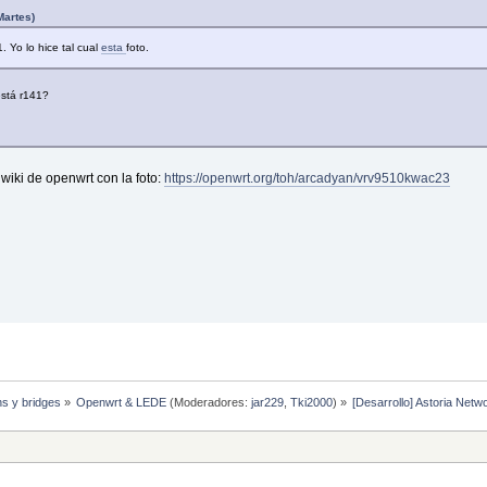
Martes)
 Yo lo hice tal cual
esta
foto.
está r141?
wiki de openwrt con la foto:
https://openwrt.org/toh/arcadyan/vrv9510kwac23
hs y bridges
»
Openwrt & LEDE
(Moderadores:
jar229
,
Tki2000
) »
[Desarrollo] Astoria Net