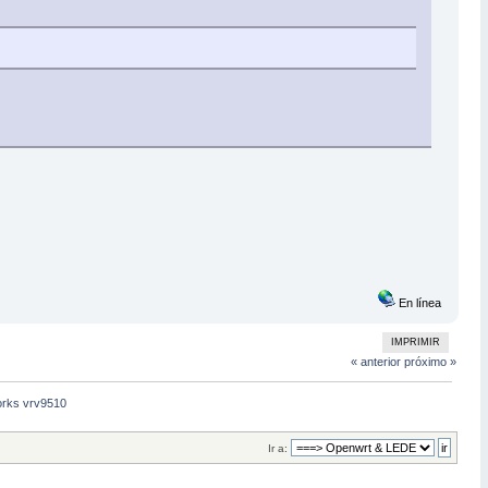
En línea
IMPRIMIR
« anterior
próximo »
works vrv9510
Ir a: