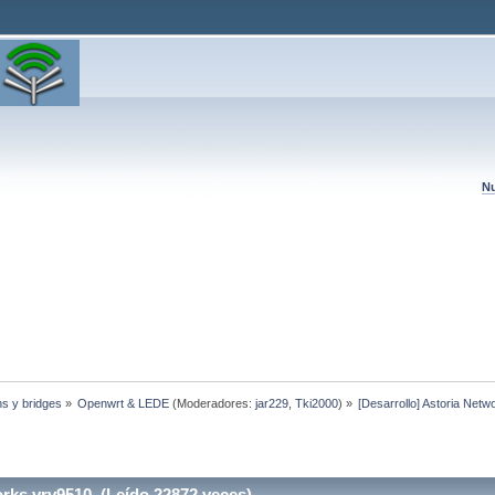
Nu
hs y bridges
»
Openwrt & LEDE
(Moderadores:
jar229
,
Tki2000
) »
[Desarrollo] Astoria Net
orks vrv9510 (Leído 22872 veces)