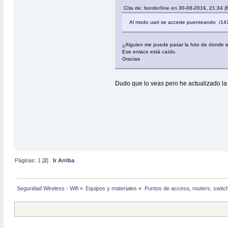
Cita de: borderline en 30-08-2016, 21:34 (
Al modo uart se accede puenteando r141.
¿Alguien me puede pasar la foto de donde 
Ese enlace está caído.
Gracias
Dudo que lo veas pero he actualizado la 
Páginas:
1
[
2
]
Ir Arriba
Seguridad Wireless - Wifi
»
Equipos y materiales
»
Puntos de acceso, routers, switc