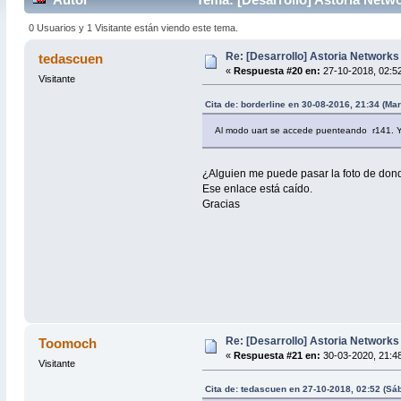
0 Usuarios y 1 Visitante están viendo este tema.
Re: [Desarrollo] Astoria Network
tedascuen
«
Respuesta #20 en:
27-10-2018, 02:5
Visitante
Cita de: borderline en 30-08-2016, 21:34 (Mar
Al modo uart se accede puenteando r141. Yo
¿Alguien me puede pasar la foto de don
Ese enlace está caído.
Gracias
Re: [Desarrollo] Astoria Network
Toomoch
«
Respuesta #21 en:
30-03-2020, 21:48
Visitante
Cita de: tedascuen en 27-10-2018, 02:52 (Sá