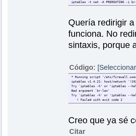
iptables -t nat -A PREROUTING -i br
Quería redirigir a
funciona. No redir
sintaxis, porque 
Código:
[Seleccionar
* Running script '/etc/firewall.use
iptables v1.4.21: host/network `!19
Try `iptables -h' or 'iptables --he
Bad argument `br-lan'
Try `iptables -h' or 'iptables --he
! Failed with exit code 2
Creo que ya sé 
Citar