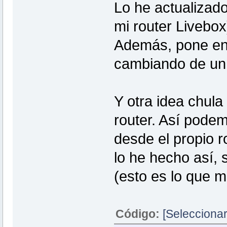
Lo he actualizad
uci add_list dhcp.@dnsmasq[0].serv
uci add_list dhcp.@dnsmasq[0].serv
cp /etc/hosts.BAK /etc/hosts
mi router Livebox)
mv /root/FILTRO_OFF /root/FILTRO_
echo 0 > /sys/class/leds/arv7519rw
Además, pone en 
fi
uci commit dhcp
/etc/init.d/dnsmasq restart
cambiando de un 
echo 0 > /sys/class/leds/arv7519rw2
exit 0
Y otra idea chula
router. Así podem
desde el propio r
lo he hecho así, 
(esto es lo que m
Código:
[Seleccionar