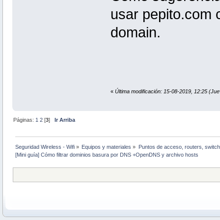
usar pepito.com 
domain.
«
Última modificación: 15-08-2019, 12:25 (Ju
Páginas:
1
2
[
3
]
Ir Arriba
Seguridad Wireless - Wifi
»
Equipos y materiales
»
Puntos de acceso, routers, switch
[Mini guía] Cómo filtrar dominios basura por DNS +OpenDNS y archivo hosts