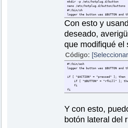
mkdir -p /etc/hotplug.d/button
nano /etc/hotplug.d/button/buttons
#!/bin/sh
logger the button was $BUTTON and t
Con esto y usand
deseado, averigüé
que modifiqué el 
Código:
[Seleccionar
#!/bin/ash
logger the button was $BUTTON and t
if [ "$ACTION" = "pressed" ]; then
if [ "$BUTTON" = "rfkill" ]; the
fi
fi
Y con esto, puedo 
botón lateral del