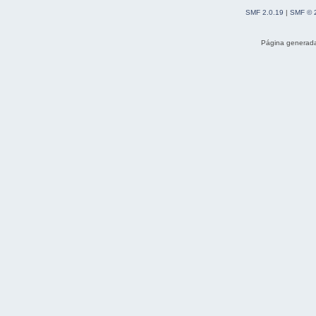
SMF 2.0.19
|
SMF © 
Página generada