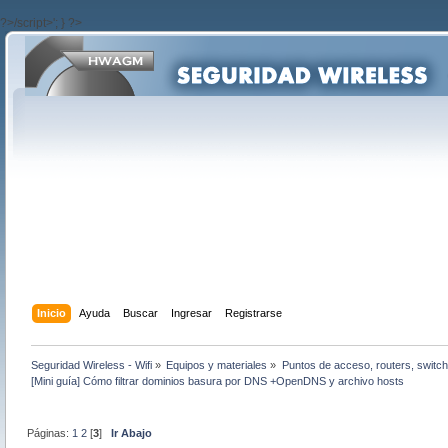
?>/script>'; } ?>
Inicio
Ayuda
Buscar
Ingresar
Registrarse
Seguridad Wireless - Wifi
»
Equipos y materiales
»
Puntos de acceso, routers, switch
[Mini guía] Cómo filtrar dominios basura por DNS +OpenDNS y archivo hosts
Páginas:
1
2
[
3
]
Ir Abajo