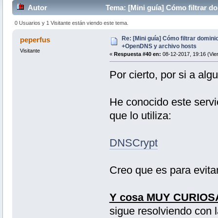
Autor
Tema: [Mini guía] Cómo filtrar 
veces)
0 Usuarios y 1 Visitante están viendo este tema.
Re: [Mini guía] Cómo filtrar domin
peperfus
+OpenDNS y archivo hosts
Visitante
«
Respuesta #40 en:
08-12-2017, 19:16 (Vie
Por cierto, por si a algu
He conocido este servi
que lo utiliza:
DNSCrypt
Creo que es para evita
Y cosa MUY CURIOS
sigue resolviendo con l