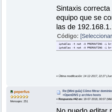
Sintaxis correcta
equipo que se con
las de 192.168.1.
Código:
[Seleccionar
iptables -t nat -A PREROUTING -i br
iptables -t nat -A PREROUTING -i br
«
Última modificación: 14-12-2017, 22:27 (Ju
Re:[Mini guía] Cómo filtrar domin
peperfus
+OpenDNS y archivo hosts
«
Respuesta #42 en:
18-07-2018, 00:07 (Mié
Mensajes: 251
No puedo editar m