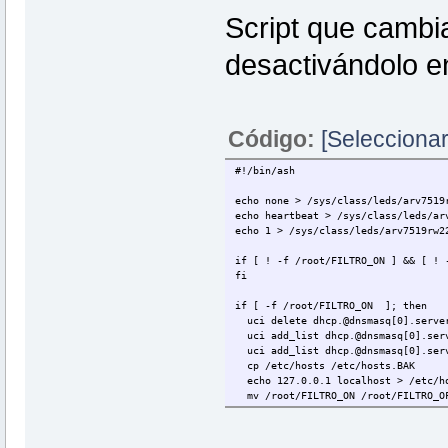
Script que cambia 
desactivándolo e
Código:
[Seleccionar
#!/bin/ash
echo none > /sys/class/leds/arv7519
echo heartbeat > /sys/class/leds/ar
echo 1 > /sys/class/leds/arv7519rw2
if [ ! -f /root/FILTRO_ON ] && [ ! 
fi
if [ -f /root/FILTRO_ON ]; then
uci delete dhcp.@dnsmasq[0].serve
uci add_list dhcp.@dnsmasq[0].serv
uci add_list dhcp.@dnsmasq[0].serv
cp /etc/hosts /etc/hosts.BAK
echo 127.0.0.1 localhost > /etc/h
mv /root/FILTRO_ON /root/FILTRO_O
echo 1 > /sys/class/leds/arv7519rw
else
uci delete dhcp.@dnsmasq[0].serve