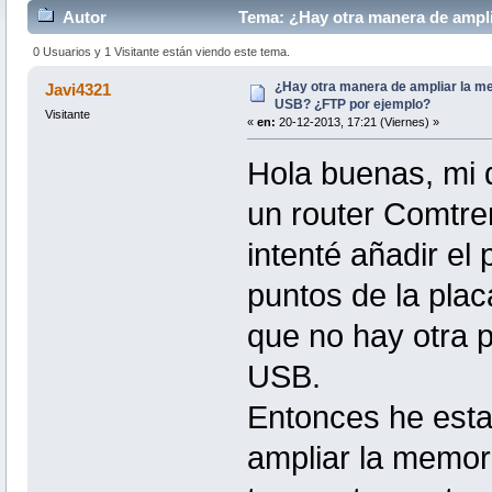
Autor
Tema: ¿Hay otra manera de ampli
veces)
0 Usuarios y 1 Visitante están viendo este tema.
¿Hay otra manera de ampliar la m
Javi4321
USB? ¿FTP por ejemplo?
Visitante
«
en:
20-12-2013, 17:21 (Viernes) »
Hola buenas, mi d
un router Comtren
intenté añadir el
puntos de la plac
que no hay otra p
USB.
Entonces he esta
ampliar la memori