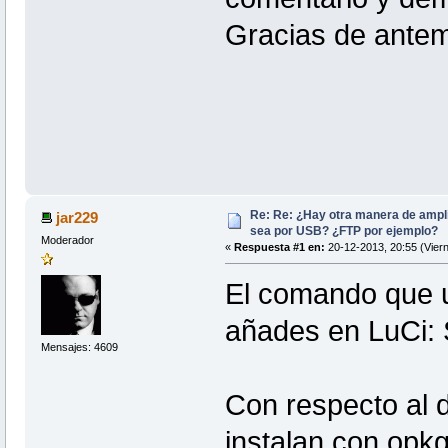
Gracias de antem
Re: Re: ¿Hay otra manera de ampl
jar229
sea por USB? ¿FTP por ejemplo?
Moderador
«
Respuesta #1 en:
20-12-2013, 20:55 (Viern
El comando que u
añades en LuCi: 
Mensajes: 4609
Con respecto al d
instalan con opkg