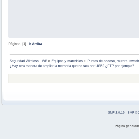
Páginas: [
1
]
Ir Arriba
Seguridad Wireless - Wifi
»
Equipos y materiales
»
Puntos de acceso, routers, switch
¿Hay otra manera de ampliar la memoria que no sea por USB? ¿FTP por ejemplo?
SMF 2.0.19
|
SMF © 
Página generada