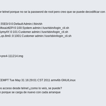
r telnet porque no se la password de root pero creo que se puede decodificar co
0/:0:0:Default Admin:/:/bin/sh
ztt2P/:0:100:System admin:/:/usr/sbin/login_cli.sh
AY.:0:101:Customer admin:/:/usr/sbin/login_cli.sh
8m0.:0:1001:Customer admin:/:/usr/sbin/login_cli.sh
pre4-111214.img
EEMPT Tue May 31 16:29:01 CST 2011 armv6b GNU/Linux
os acceso desde telnet ¿como lo veis, se puede?
n porque se carga de nuevo con cada arranque