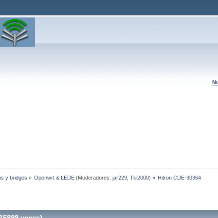
Nu
hs y bridges
»
Openwrt & LEDE
(Moderadores:
jar229
,
Tki2000
) »
Hitron CDE-30364
15888 veces)