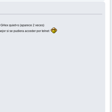
n GHex quiet=s (aparece 2 veces)
mejor si se pudiera acceder por telnet