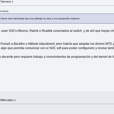
(Viernes) »
iernes)
r tiene dos memorias spi una debajo la otra y una pequeña eeprom
usan SOCs Atheros, Ralink o Realtek conectados al switch, y de ahí que hayan chip
 el Puma5 a Backfire o Attitude Adjustment, pero habría que adaptar los drivers MTD
lgo que permita comunicar con el SOC wifi para poder configurarlo y revisar tamb
 decente pero requiere trabajo y conocimientos de programación y del kernel de l
(Miércoles) »