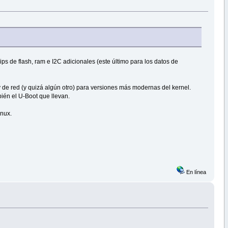
s de flash, ram e I2C adicionales (este último para los datos de
 y de red (y quizá algún otro) para versiones más modernas del kernel.
ién el U-Boot que llevan.
inux.
En línea