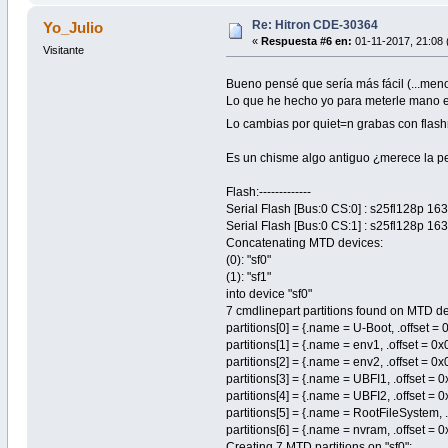
Re: Hitron CDE-30364
Yo_Julio
«
Respuesta #6 en:
01-11-2017, 21:08 
Visitante
Bueno pensé que sería más fácil (...me
Lo que he hecho yo para meterle mano es
Lo cambias por quiet=n grabas con flashr
Es un chisme algo antiguo ¿merece la 
Flash:-------------
Serial Flash [Bus:0 CS:0] : s25fl128p 
Serial Flash [Bus:0 CS:1] : s25fl128p 
Concatenating MTD devices:
(0): "sf0"
(1): "sf1"
into device "sf0"
7 cmdlinepart partitions found on MTD de
partitions[0] = {.name = U-Boot, .offset
partitions[1] = {.name = env1, .offset =
partitions[2] = {.name = env2, .offset =
partitions[3] = {.name = UBFI1, .offset 
partitions[4] = {.name = UBFI2, .offset =
partitions[5] = {.name = RootFileSystem,
partitions[6] = {.name = nvram, .offset 
Creating 7 MTD partitions on "sf0":