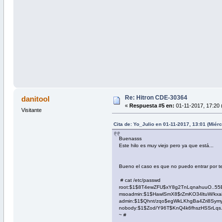
Re: Hitron CDE-30364
danitool
«
Respuesta #5 en:
01-11-2017, 17:20 
Visitante
Cita de: Yo_Julio en 01-11-2017, 13:01 (Miér
Buenasss
Este hilo es muy viejo pero ya que está...
Bueno el caso es que no puedo entrar por t
# cat /etc/passwd
root:$1$8T4ewZFU$xY8g2TnLqnahuuO..55E0/:
msoadmin:$1$HawlSmX8$rZmKO34ltuW/kxaiztt2
admin:$1$Qhnt/zqo$egWkLKhgBa4Zri8SymyAY.:
nobody:$1$Zod/Y96T$KnQ4k6fhszHSSrLqs.8m0
~ #