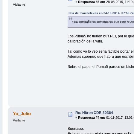
«
Respuesta #3 en:
28-08-2015, 11:10 
Visitante
Cita de: barriteleves en 24-10-2014, 07:53 (V
hola compañeros comentaros que este route
Los Puma5 no tienen bus PCI, por lo que 
calibración de la wifi).
Tal como yo lo veo sería factible portar
Además supongo que habrá que escribir a
Sobre el papel el Puma5 parece un bicho
Re: Hitron CDE-30364
Yo_Julio
«
Respuesta #4 en:
01-11-2017, 13:01 
Visitante
Buenasss
Este hilo es muy viejo pero ya que está...