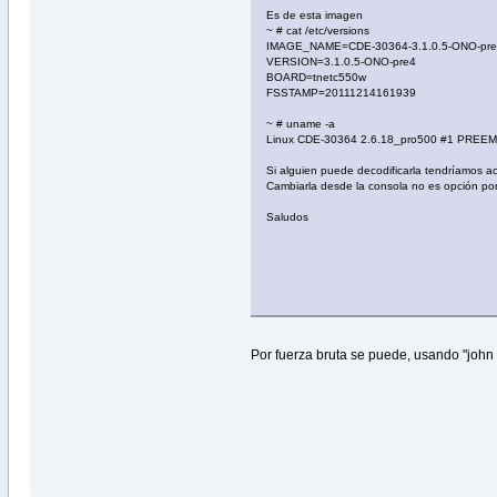
Es de esta imagen
~ # cat /etc/versions
IMAGE_NAME=CDE-30364-3.1.0.5-ONO-pre
VERSION=3.1.0.5-ONO-pre4
BOARD=tnetc550w
FSSTAMP=20111214161939
~ # uname -a
Linux CDE-30364 2.6.18_pro500 #1 PREEM
Si alguien puede decodificarla tendríamos a
Cambiarla desde la consola no es opción p
Saludos
Por fuerza bruta se puede, usando "john t