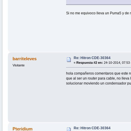
Si no me equivoco lleva un Puma5 y de 
Re: Hitron CDE-30364
barriteleves
«
Respuesta #2 en:
24-10-2014, 07:53 
Visitante
hola compañeros comentaros que este rou
que al ser un router para cable, no llev
solucionar moviendo un condensador pue
Re: Hitron CDE-30364
Pteridium