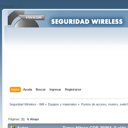
?>/script>'; } ?>
Inicio
Ayuda
Buscar
Ingresar
Registrarse
Seguridad Wireless - Wifi
»
Equipos y materiales
»
Puntos de acceso, routers, switc
Páginas: [
1
]
Ir Abajo
Autor
Tema: Hitron CDE-30364 (Leído 