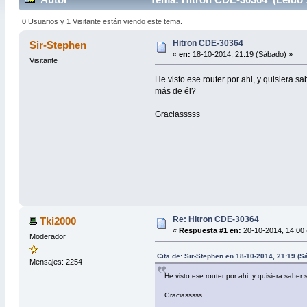
0 Usuarios y 1 Visitante están viendo este tema.
Hitron CDE-30364
Sir-Stephen
«
en:
18-10-2014, 21:19 (Sábado) »
Visitante
He visto ese router por ahi, y quisiera 
más de él?
Graciasssss
Re: Hitron CDE-30364
Tki2000
«
Respuesta #1 en:
20-10-2014, 14:00 
Moderador
Cita de: Sir-Stephen en 18-10-2014, 21:19 (S
Mensajes: 2254
He visto ese router por ahi, y quisiera sabe
Graciasssss