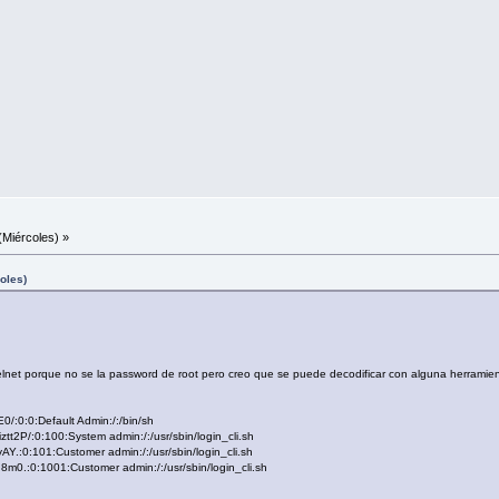
(Miércoles) »
coles)
elnet porque no se la password de root pero creo que se puede decodificar con alguna herramie
0:0:Default Admin:/:/bin/sh
P/:0:100:System admin:/:/usr/sbin/login_cli.sh
0:101:Customer admin:/:/usr/sbin/login_cli.sh
.:0:1001:Customer admin:/:/usr/sbin/login_cli.sh