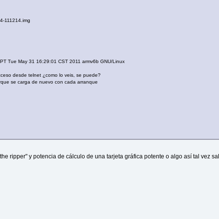
4-111214.img
PT Tue May 31 16:29:01 CST 2011 armv6b GNU/Linux
cceso desde telnet ¿como lo veis, se puede?
orque se carga de nuevo con cada arranque
he ripper" y potencia de cálculo de una tarjeta gráfica potente o algo así tal vez 