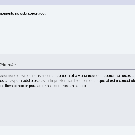
momento no está soportado...
(Viernes) »
ter tiene dos memorias spi una debajo la otra y una pequeña eeprom si necesitai
a los chips para adsl o eso es mi impresion, tambien comentar que al estar conecta
s lleva conector para antenas exteriores. un saludo