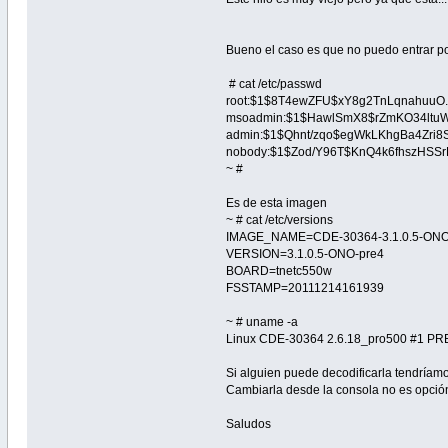
Bueno el caso es que no puedo entrar po
# cat /etc/passwd
root:$1$8T4ewZFU$xY8g2TnLqnahuuO..55E
msoadmin:$1$HawlSmX8$rZmKO34ltuW/kxai
admin:$1$Qhnt/zqo$egWkLKhgBa4Zri8Symy
nobody:$1$Zod/Y96T$KnQ4k6fhszHSSrLqs.
~ #
Es de esta imagen
~ # cat /etc/versions
IMAGE_NAME=CDE-30364-3.1.0.5-ONO-
VERSION=3.1.0.5-ONO-pre4
BOARD=tnetc550w
FSSTAMP=20111214161939
~ # uname -a
Linux CDE-30364 2.6.18_pro500 #1 PR
Si alguien puede decodificarla tendríam
Cambiarla desde la consola no es opció
Saludos