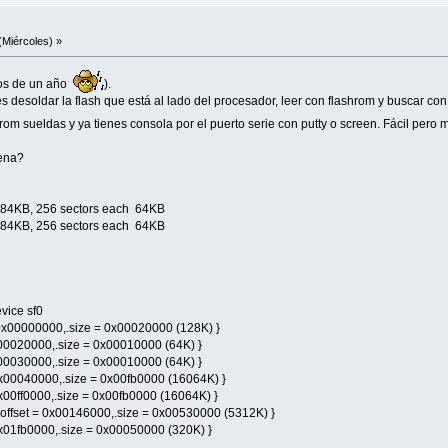
(Miércoles) »
nos de un año
).
 desoldar la flash que está al lado del procesador, leer con flashrom y buscar co
om sueldas y ya tienes consola por el puerto serie con putty o screen. Fácil pero 
pena?
16384KB, 256 sectors each 64KB
16384KB, 256 sectors each 64KB
vice sf0
 = 0x00000000,.size = 0x00020000 (128K) }
 0x00020000,.size = 0x00010000 (64K) }
 0x00030000,.size = 0x00010000 (64K) }
= 0x00040000,.size = 0x00fb0000 (16064K) }
 0x00ff0000,.size = 0x00fb0000 (16064K) }
 .offset = 0x00146000,.size = 0x00530000 (5312K) }
= 0x01fb0000,.size = 0x00050000 (320K) }