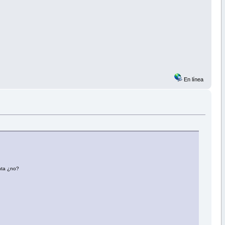
En línea
nta ¿no?