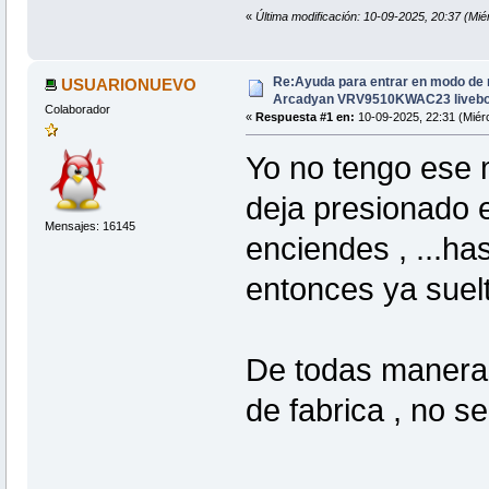
«
Última modificación: 10-09-2025, 20:37 (Mié
Re:Ayuda para entrar en modo de 
USUARIONUEVO
Arcadyan VRV9510KWAC23 livebo
Colaborador
«
Respuesta #1 en:
10-09-2025, 22:31 (Miérc
Yo no tengo ese
deja presionado e
Mensajes: 16145
enciendes , ...ha
entonces ya suelt
De todas maneras
de fabrica , no s