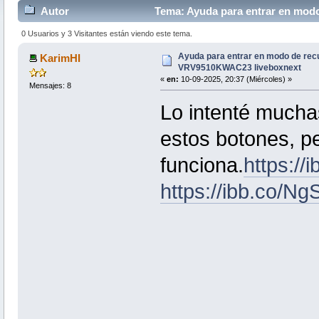
Autor
Tema: Ayuda para entrar en mod
46389 veces)
0 Usuarios y 3 Visitantes están viendo este tema.
Ayuda para entrar en modo de rec
KarimHI
VRV9510KWAC23 liveboxnext
«
en:
10-09-2025, 20:37 (Miércoles) »
Mensajes: 8
Lo intenté much
estos botones, p
funciona.
https:/
https://ibb.co/N