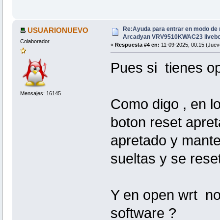
Re:Ayuda para entrar en modo de 
USUARIONUEVO
Arcadyan VRV9510KWAC23 livebo
Colaborador
«
Respuesta #4 en:
11-09-2025, 00:15 (Juev
Pues si tienes op
Mensajes: 16145
Como digo , en lo
boton reset apret
apretado y manten
sueltas y se rese
Y en open wrt no
software ?