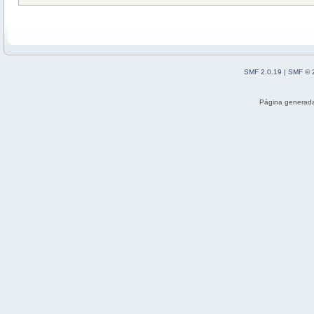
SMF 2.0.19
|
SMF © 
Página generada