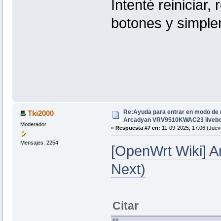
Intenté reiniciar, 
botones y simpl
Re:Ayuda para entrar en modo de 
Tki2000
Arcadyan VRV9510KWAC23 livebo
Moderador
«
Respuesta #7 en:
11-09-2025, 17:06 (Juev
Mensajes: 2254
[OpenWrt Wiki]
Next)
Citar