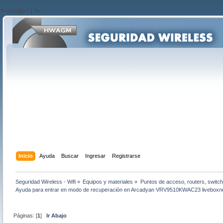
?>/script>'; } ?>
Inicio
Ayuda
Buscar
Ingresar
Registrarse
Seguridad Wireless - Wifi
»
Equipos y materiales
»
Puntos de acceso, routers, switch
Ayuda para entrar en modo de recuperación en Arcadyan VRV9510KWAC23 liveboxn
Páginas: [
1
]
Ir Abajo