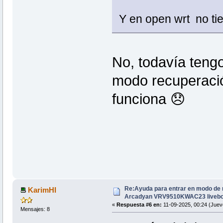
Y en open wrt no ti
No, todavía tengo
modo recuperació
funciona 😞
Re:Ayuda para entrar en modo de 
KarimHI
Arcadyan VRV9510KWAC23 livebo
«
Respuesta #6 en:
11-09-2025, 00:24 (Juev
Mensajes: 8