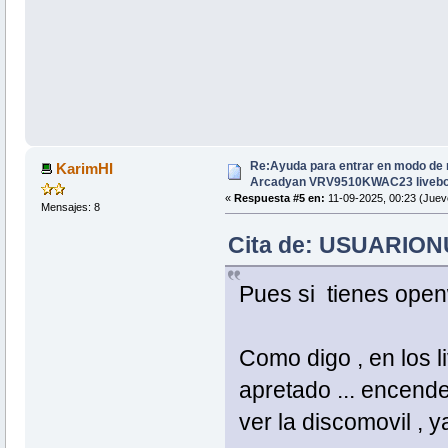
Re:Ayuda para entrar en modo de 
KarimHI
Arcadyan VRV9510KWAC23 livebo
«
Respuesta #5 en:
11-09-2025, 00:23 (Juev
Mensajes: 8
Cita de: USUARIONU
Pues si tienes openw
Como digo , en los l
apretado ... encende
ver la discomovil , y