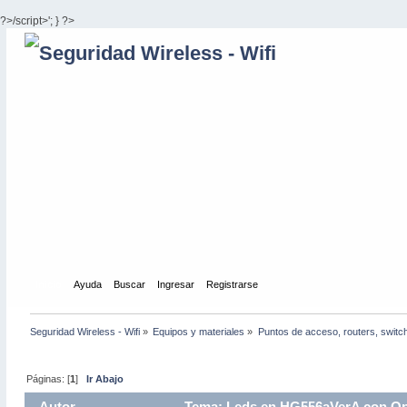
?>/script>'; } ?>
Inicio
Ayuda
Buscar
Ingresar
Registrarse
Seguridad Wireless - Wifi
»
Equipos y materiales
»
Puntos de acceso, routers, switc
Páginas: [
1
]
Ir Abajo
Autor
Tema: Leds en HG556aVerA con Op