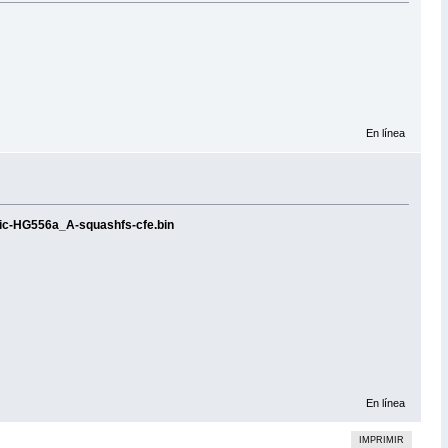
En línea
ic-HG556a_A-squashfs-cfe.bin
En línea
IMPRIMIR