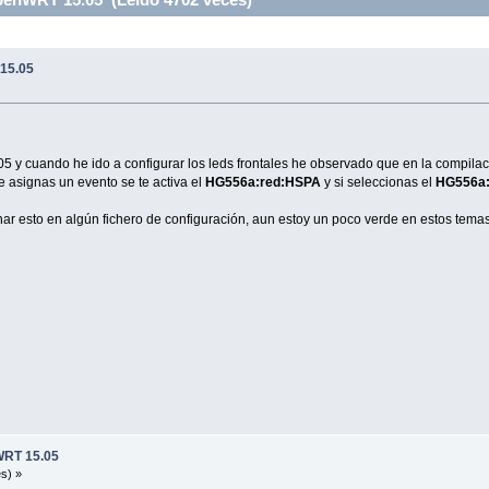
15.05
.05 y cuando he ido a configurar los leds frontales he observado que en la compila
e asignas un evento se te activa el
HG556a:red:HSPA
y si seleccionas el
HG556a:
ar esto en algún fichero de configuración, aun estoy un poco verde en estos temas
WRT 15.05
s) »