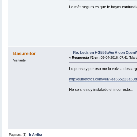
Lo más seguro es que te hayas confundi
Re: Leds en HG556aVerA con Open
Basureitor
«
Respuesta #2 en:
05-04-2016, 07:41 (Mart
Visitante
Lo pense y por eso me lo volvi a descarga
http://subefotos.com/ver/?ee665223a6
No se si estoy instalado el incorrecto...
Páginas: [
1
]
Ir Arriba