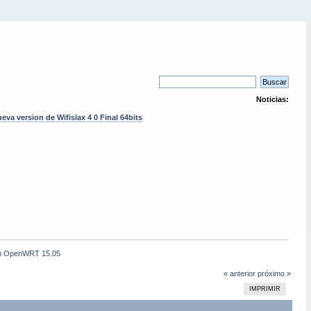
Noticias:
eva version de Wifislax 4 0 Final 64bits
n OpenWRT 15.05
« anterior
próximo »
IMPRIMIR