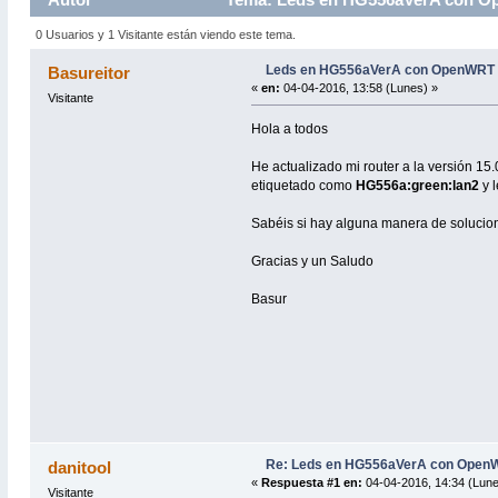
0 Usuarios y 1 Visitante están viendo este tema.
Leds en HG556aVerA con OpenWRT 
Basureitor
«
en:
04-04-2016, 13:58 (Lunes) »
Visitante
Hola a todos
He actualizado mi router a la versión 15
etiquetado como
HG556a:green:lan2
y l
Sabéis si hay alguna manera de solucion
Gracias y un Saludo
Basur
Re: Leds en HG556aVerA con Open
danitool
«
Respuesta #1 en:
04-04-2016, 14:34 (Lune
Visitante