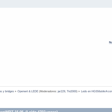
Nu
hs y bridges
»
Openwrt & LEDE
(Moderadores:
jar229
,
Tki2000
) »
Leds en HG556aVerA co
enWRT 15.05 (Leído 4702 veces)