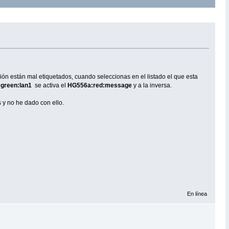
ción están mal etiquetados, cuando seleccionas en el listado el que esta
green:lan1
se activa el
HG556a:red:message
y a la inversa.
 y no he dado con ello.
En línea