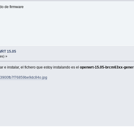
do de firmware
WRT 15.05
es) »
r e instalar, el fichero que estoy instalando es el
openwrt-15.05-brcm63xx-gener
3d3900fb7f76859be9dc84o.jpg