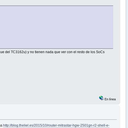
que del TC3162u) y no tienen nada que ver con el resto de los SoCs
En línea
más
http://blog.theliel.es/2015/10/router-mitrastar-hgw-2501gn-r2-shell-e-