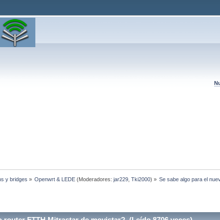
Nu
hs y bridges
»
Openwrt & LEDE
(Moderadores:
jar229
,
Tki2000
) »
Se sabe algo para el nue
 router FTTH Mitrastar de movistar? (Leído 8706 veces)