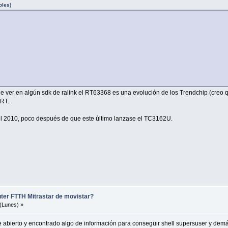
oles)
de ver en algún sdk de ralink el RT63368 es una evolución de los Trendchip (creo 
WRT.
el 2010, poco después de que este último lanzase el TC3162U.
uter FTTH Mitrastar de movistar?
(Lunes) »
 he abierto y encontrado algo de información para conseguir shell supersuser y de