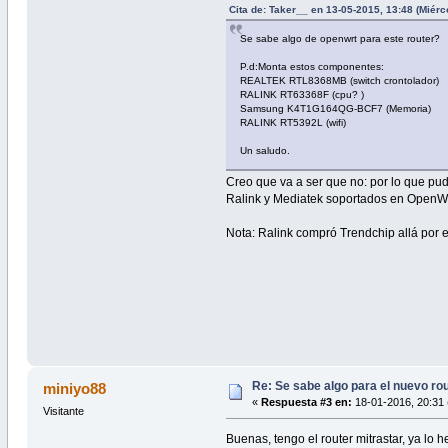
Cita de: Taker__ en 13-05-2015, 13:48 (Miérc
Se sabe algo de openwrt para este router?
P.d:Monta estos componentes:
REALTEK RTL8368MB (switch crontolador)
RALINK RT63368F (cpu? )
Samsung K4T1G164QG-BCF7 (Memoria)
RALINK RT5392L (wifi)
Un saludo.
Creo que va a ser que no: por lo que pu
Ralink y Mediatek soportados en Open
Nota: Ralink compró Trendchip allá por 
Re: Se sabe algo para el nuevo ro
miniyo88
«
Respuesta #3 en:
18-01-2016, 20:31 
Visitante
Buenas, tengo el router mitrastar, ya lo