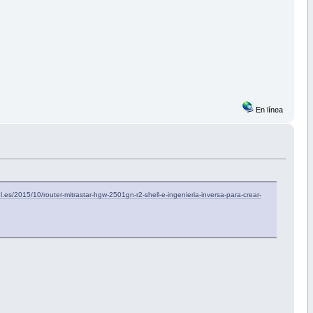
En línea
iel.es/2015/10/router-mitrastar-hgw-2501gn-r2-shell-e-ingenieria-inversa-para-crear-