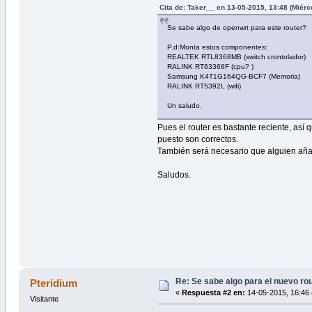
Cita de: Taker__ en 13-05-2015, 13:48 (Miérc
Se sabe algo de openwrt para este router?
P.d:Monta estos componentes:
REALTEK RTL8368MB (switch crontolador)
RALINK RT63368F (cpu? )
Samsung K4T1G164QG-BCF7 (Memoria)
RALINK RT5392L (wifi)
Un saludo.
Pues el router es bastante reciente, así
puesto son correctos.
También será necesario que alguien añada
Saludos.
Re: Se sabe algo para el nuevo ro
Pteridium
«
Respuesta #2 en:
14-05-2015, 16:46 
Visitante