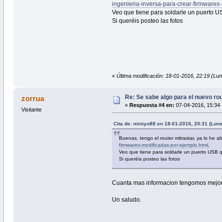
ingenieria-inversa-para-crear-firmwares
Veo que tiene para soldarle un puerto US
Si queréis posteo las fotos
«
Última modificación: 18-01-2016, 22:19 (Lu
Re: Se sabe algo para el nuevo ro
zorrua
«
Respuesta #4 en:
07-04-2016, 15:34 
Visitante
Cita de: miniyo88 en 18-01-2016, 20:31 (Lun
Buenas, tengo el router mitrastar, ya lo he 
firmwares-modificadas-por-ejemplo.html
,
Veo que tiene para soldarle un puerto USB qu
Si queréis posteo las fotos
Cuanta mas informacion tengomos mejor,
Un saludo.