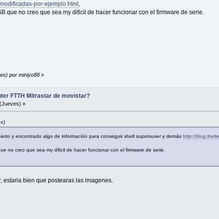
-modificadas-por-ejemplo.html
,
B que no creo que sea my dificil de hacer funcionar con el firmware de serie.
nes) por miniyo88
»
uter FTTH Mitrastar de movistar?
(Jueves) »
es)
abierto y encontrado algo de información para conseguir shell supersuser y demás
http://blog.thel
e no creo que sea my dificil de hacer funcionar con el firmware de serie.
 estaria bien que postearas las imagenes.