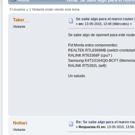
0 Usuarios y 1 Visitante están viendo este tema.
Se sabe algo para el nuevo router
Taker__
«
en:
13-05-2015, 13:48 (Miércoles) »
Visitante
Se sabe algo de openwrt para este route
P.d:Monta estos componentes:
REALTEK RTL8368MB (switch crontolad
RALINK RT63368F (cpu? )
Samsung K4T1G164QG-BCF7 (Memoria
RALINK RT5392L (wifi)
Un saludo.
Re: Se sabe algo para el nuevo ro
Noltari
«
Respuesta #1 en:
13-05-2015, 13:56 
Visitante