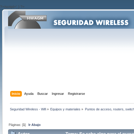
?>/script>'; } ?>
Inicio
Ayuda
Buscar
Ingresar
Registrarse
Seguridad Wireless - Wifi
»
Equipos y materiales
»
Puntos de acceso, routers, switc
Páginas: [
1
]
Ir Abajo
Autor
Tema: Se sabe algo para el nuevo