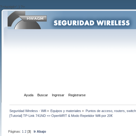
?>/script>'; } ?>
Inicio
Ayuda
Buscar
Ingresar
Registrarse
Seguridad Wireless - Wifi
»
Equipos y materiales
»
Puntos de acceso, routers, switch
[Tutorial] TP-Link 741ND => OpenWRT & Modo Repetidor Wifi por 20€
Páginas:
1
2
[
3
]
Ir Abajo