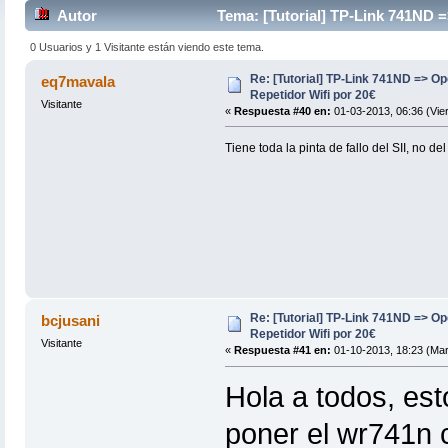
Autor
Tema: [Tutorial] TP-Link 741ND 
0 Usuarios y 1 Visitante están viendo este tema.
Re: [Tutorial] TP-Link 741ND => 
eq7mavala
Repetidor Wifi por 20€
Visitante
«
Respuesta #40 en:
01-03-2013, 06:36 (Vie
Tiene toda la pinta de fallo del SII, no del
Re: [Tutorial] TP-Link 741ND => 
bcjusani
Repetidor Wifi por 20€
Visitante
«
Respuesta #41 en:
01-10-2013, 18:23 (Mar
Hola a todos, est
poner el wr741n 