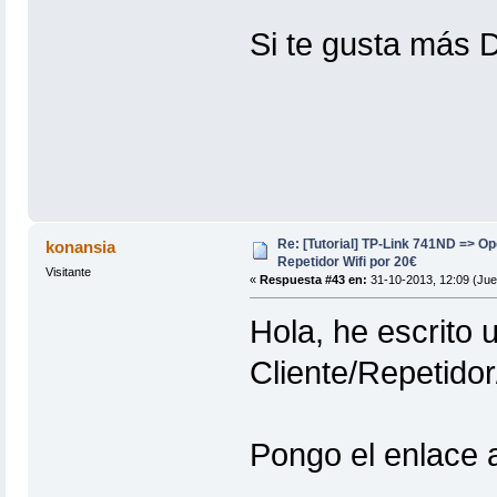
Si te gusta más 
Re: [Tutorial] TP-Link 741ND => 
konansia
Repetidor Wifi por 20€
Visitante
«
Respuesta #43 en:
31-10-2013, 12:09 (Jue
Hola, he escrito u
Cliente/Repetid
Pongo el enlace a