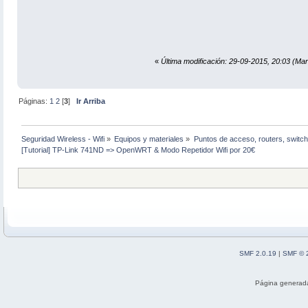
«
Última modificación: 29-09-2015, 20:03 (Mar
Páginas:
1
2
[
3
]
Ir Arriba
Seguridad Wireless - Wifi
»
Equipos y materiales
»
Puntos de acceso, routers, switch
[Tutorial] TP-Link 741ND => OpenWRT & Modo Repetidor Wifi por 20€
SMF 2.0.19
|
SMF © 
Página generada