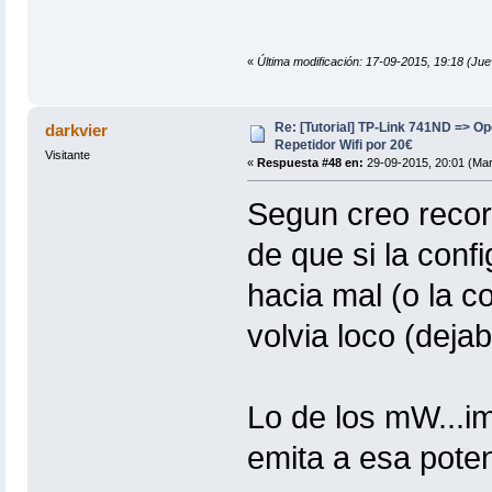
«
Última modificación: 17-09-2015, 19:18 (J
Re: [Tutorial] TP-Link 741ND => 
darkvier
Repetidor Wifi por 20€
Visitante
«
Respuesta #48 en:
29-09-2015, 20:01 (Mar
Segun creo record
de que si la confi
hacia mal (o la co
volvia loco (deja
Lo de los mW...i
emita a esa poten