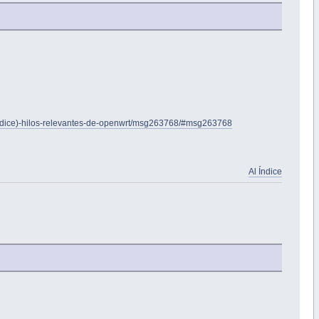
/(indice)-hilos-relevantes-de-openwrt/msg263768/#msg263768
Al Índice