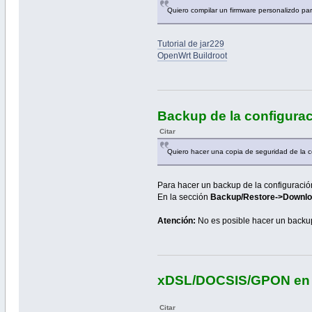
Quiero compilar un firmware personalizdo pa
Tutorial de jar229
OpenWrt Buildroot
Backup de la configura
Citar
Quiero hacer una copia de seguridad de la c
Para hacer un backup de la configuraci
En la sección
Backup/Restore->Downlo
Atención:
No es posible hacer un backup 
xDSL/DOCSIS/GPON en
Citar