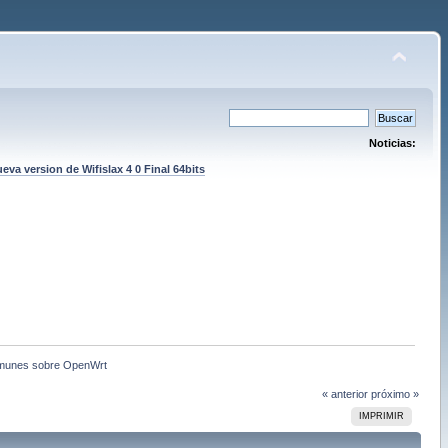
Noticias:
eva version de Wifislax 4 0 Final 64bits
omunes sobre OpenWrt
« anterior
próximo »
IMPRIMIR