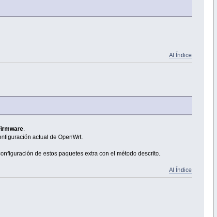
Al Índice
Firmware
.
configuración actual de OpenWrt.
onfiguración de estos paquetes extra con el método descrito.
Al Índice