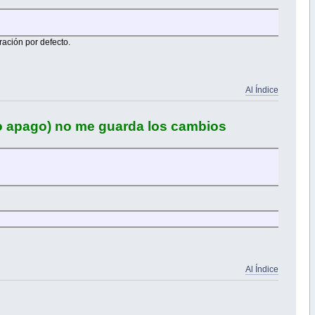
uración por defecto.
Al Índice
 (o apago) no me guarda los cambios
Al Índice