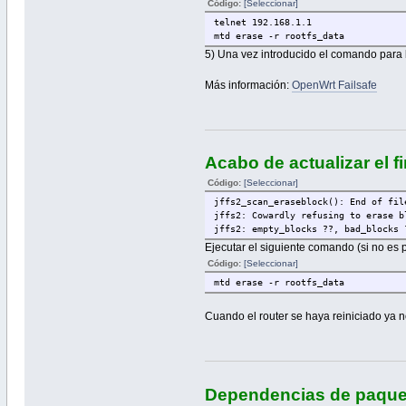
Código:
[Seleccionar]
telnet 192.168.1.1
mtd erase -r rootfs_data
5) Una vez introducido el comando para b
Más información:
OpenWrt Failsafe
Acabo de actualizar el 
Código:
[Seleccionar]
jffs2_scan_eraseblock(): End of fil
jffs2: Cowardly refusing to erase b
jffs2: empty_blocks ??, bad_blocks 
Ejecutar el siguiente comando (si no es 
Código:
[Seleccionar]
mtd erase -r rootfs_data
Cuando el router se haya reiniciado ya n
Dependencias de paquet