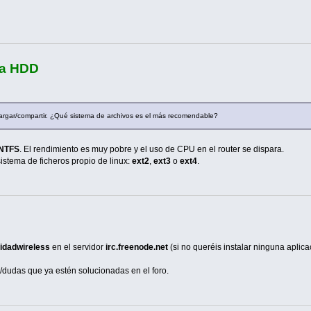
ra HDD
cargar/compartir. ¿Qué sistema de archivos es el más recomendable?
NTFS
. El rendimiento es muy pobre y el uso de CPU en el router se dispara.
sistema de ficheros propio de linux:
ext2
,
ext3
o
ext4
.
idadwireless
en el servidor
irc.freenode.net
(si no queréis instalar ninguna aplic
/dudas que ya estén solucionadas en el foro.