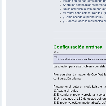
Instalación de paquetes desde u
Sobre las compilaciones personal
No se actualiza la lista de paquet
Mi router tiene chipset Realtek.
¿Cómo accedo al puerto serie?
¿Cuál es el acceso más básico al 
Configuración errónea
Citar
He introducido una mala configuración y aho
La solución para este problema consiste
Prerrequisitos: La imagen de OpenWrt fl
configuración original.
Para poner el router en modo
failsafe
hay
1) Apagar el router.
2) Encender el router y presionar y solt
3) Una vez que el LED de estado del rou
4) El router ya está en modo
failsafe
, as