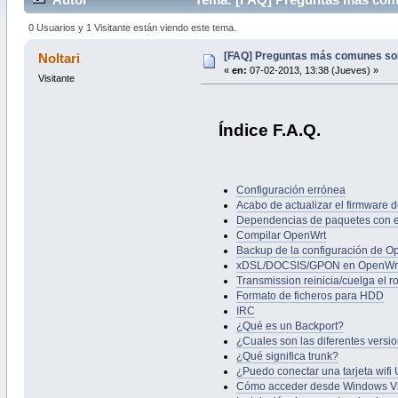
0 Usuarios y 1 Visitante están viendo este tema.
[FAQ] Preguntas más comunes so
Noltari
«
en:
07-02-2013, 13:38 (Jueves) »
Visitante
Índice F.A.Q.
Configuración errónea
Acabo de actualizar el firmware 
Dependencias de paquetes con e
Compilar OpenWrt
Backup de la configuración de O
xDSL/DOCSIS/GPON en OpenWr
Transmission reinicia/cuelga el r
Formato de ficheros para HDD
IRC
¿Qué es un Backport?
¿Cuales son las diferentes vers
¿Qué significa trunk?
¿Puedo conectar una tarjeta wifi
Cómo acceder desde Windows Vis