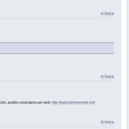
Al Índice
Al Índice
ación, podéis conectaros por web:
http://webchat.freenode.net/
Al Índice