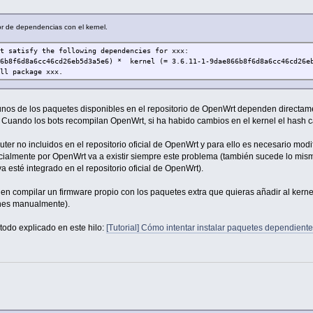
r de dependencias con el kernel.
ot satisfy the following dependencies for xxx:
66b8f6d8a6cc46cd26eb5d3a5e6) *
kernel (= 3.6.11-1-9dae866b8f6d8a6cc46cd26e
ll package xxx.
os de los paquetes disponibles en el repositorio de OpenWrt dependen directament
. Cuando los bots recompilan OpenWrt, si ha habido cambios en el kernel el hash c
uter no incluidos en el repositorio oficial de OpenWrt y para ello es necesario modif
icialmente por OpenWrt va a existir siempre este problema (también sucede lo mism
a esté integrado en el repositorio oficial de OpenWrt).
e en compilar un firmware propio con los paquetes extra que quieras añadir al ker
rches manualmente).
todo explicado en este hilo:
[Tutorial] Cómo intentar instalar paquetes dependiente