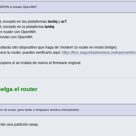
/GPON si instalo OpenWrt?
, excepto en las plataformas
lantiq
y
ar7
.
, excepto en la plataforma
lantiq
.
n router con OpenWrt.
router con OpenWrt.
esitarás otro dispositivo que haga de 'modem' (o router en modo bridge).
ece tu router, puedes verificarlo aquí:
https://foro.seguridadwireless.net/openwrt
cupera si se instala de nuevo el firmware original.
elga el router
n mi router, pero tarde o temprano termina reiniciándolo.
ndo una partición swap.