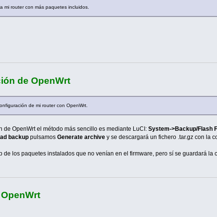
ra mi router con más paquetes incluidos.
ción de OpenWrt
onfiguración de mi router con OpenWrt.
ón de OpenWrt el método más sencillo es mediante LuCI:
System->Backup/Flash 
ad backup
pulsamos
Generate archive
y se descargará un fichero .tar.gz con la 
de los paquetes instalados que no venían en el firmware, pero sí se guardará la c
 OpenWrt