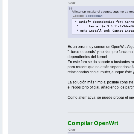
Citar
Al intentar instalar el paquete
xxx
me da erro
Código:
[Seleccionar]
* satisfy_dependencies_for: Cann
*
kernel (= 3.6.11-1-9dae8
* opkg_install_cmd: Cannot insta
Es un error muy común en OpenWrt. Algun
"--force-depends" y no siempre funciona
dependientes del kernel.
En este foro se da soporte a bastantes ro
para routers que no están soportados of
relacionadas con el router, aunque éste y
La solución más 'limpia' posible consist
el repositorio oficial, añadiendo los pa
Como alternativa, se puede probar el mé
Compilar OpenWrt
Citar