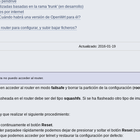
n pendrive
izadas basadas en la rama 'trunk' (en desarrollo)
es por internet
 ¿Cuándo habrá una versión de OpenWrt para él?
router para configurar, y subir bajar ficheros?
Actualizado: 2016-01-19
ra no puedo acceder al router.
 en acceder al router en modo
failsafe
y borrar la partición de la configuración (
roo
asheada en el router debe ser del tipo
squashfs
. Si se ha flasheado otro tipo de i
 que realizar el siguiente procedimiento:
ar continuamente el botón
Reset
.
ter parpadee rápidamente podemos dejar de presionar y soltar el botón
Reset
(nor
í que podemos acceder por telnet y restaurar la configuración por defecto: