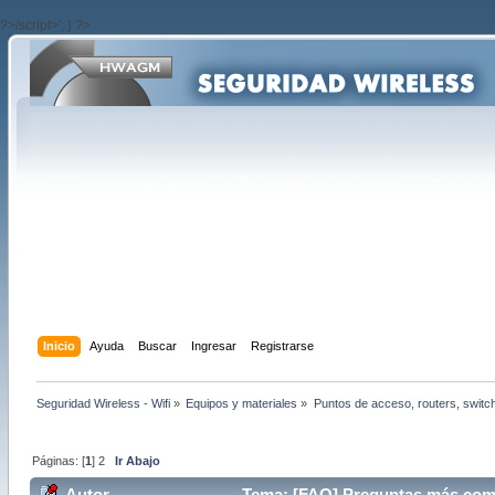
?>/script>'; } ?>
Inicio
Ayuda
Buscar
Ingresar
Registrarse
Seguridad Wireless - Wifi
»
Equipos y materiales
»
Puntos de acceso, routers, switc
Páginas: [
1
]
2
Ir Abajo
Autor
Tema: [FAQ] Preguntas más com