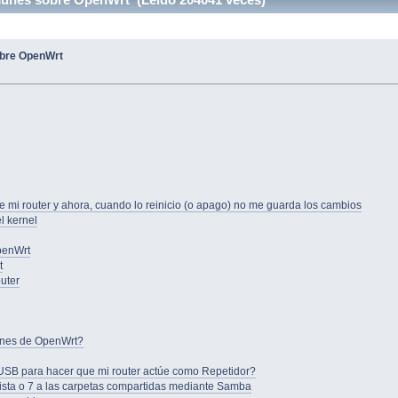
bre OpenWrt
de mi router y ahora, cuando lo reinicio (o apago) no me guarda los cambios
l kernel
penWrt
t
outer
iones de OpenWrt?
 USB para hacer que mi router actúe como Repetidor?
ta o 7 a las carpetas compartidas mediante Samba