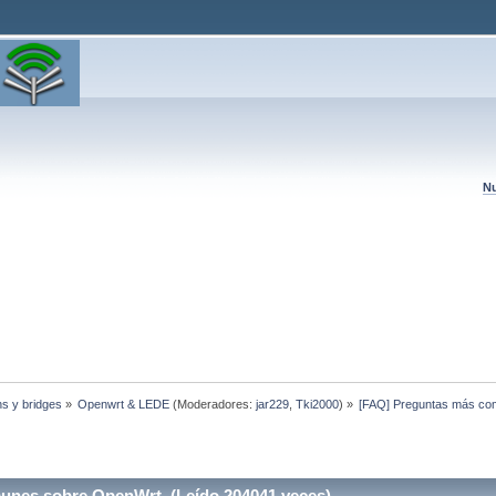
Nu
hs y bridges
»
Openwrt & LEDE
(Moderadores:
jar229
,
Tki2000
) »
[FAQ] Preguntas más c
unes sobre OpenWrt (Leído 204041 veces)