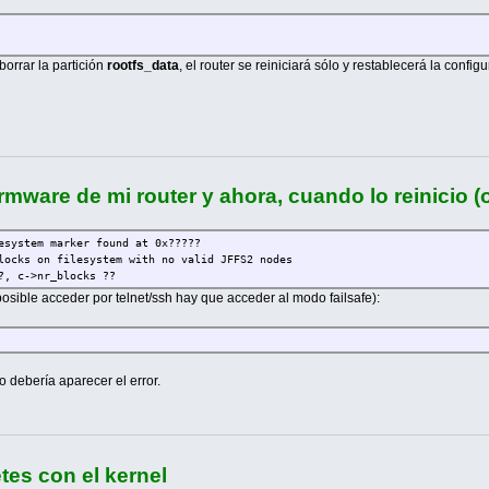
orrar la partición
rootfs_data
, el router se reiniciará sólo y restablecerá la config
firmware de mi router y ahora, cuando lo reinicio
esystem marker found at 0x?????
locks on filesystem with no valid JFFS2 nodes
?, c->nr_blocks ??
posible acceder por telnet/ssh hay que acceder al modo failsafe):
o debería aparecer el error.
es con el kernel