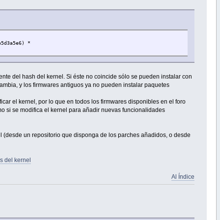
b5d3a5e6) *
e del hash del kernel. Si éste no coincide sólo se pueden instalar con
ambia, y los firmwares antiguos ya no pueden instalar paquetes
icar el kernel, por lo que en todos los firmwares disponibles en el foro
o si se modifica el kernel para añadir nuevas funcionalidades
nel (desde un repositorio que disponga de los parches añadidos, o desde
s del kernel
Al Índice