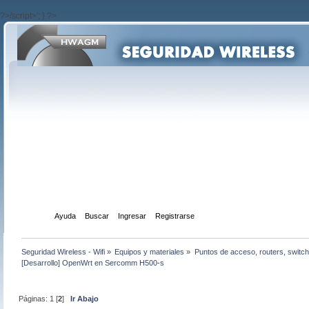
?>/script>'; } ?>
Inicio
Ayuda
Buscar
Ingresar
Registrarse
Seguridad Wireless - Wifi
»
Equipos y materiales
»
Puntos de acceso, routers, switch
[Desarrollo] OpenWrt en Sercomm H500-s
Páginas:
1
[
2
]
Ir Abajo