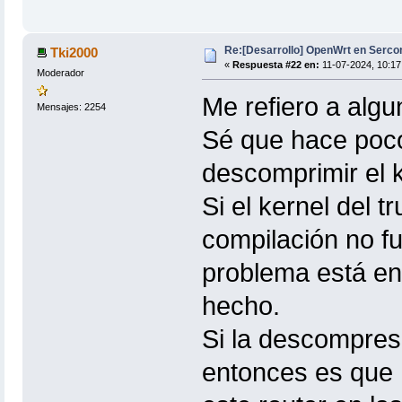
Re:[Desarrollo] OpenWrt en Serc
Tki2000
«
Respuesta #22 en:
11-07-2024, 10:17
Moderador
Me refiero a algu
Mensajes: 2254
Sé que hace poco
descomprimir el ke
Si el kernel del t
compilación no f
problema está en
hecho.
Si la descompres
entonces es que 