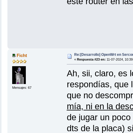
este router en las
Re:[Desarrollo] OpenWrt en Serc
Ficht
«
Respuesta #23 en:
11-07-2024, 10:39
Ah, sii, claro, es
respondías, que l
Mensajes: 67
que no descompr
mía, ni en la des
de jugar un poco 
dts de la placa) 