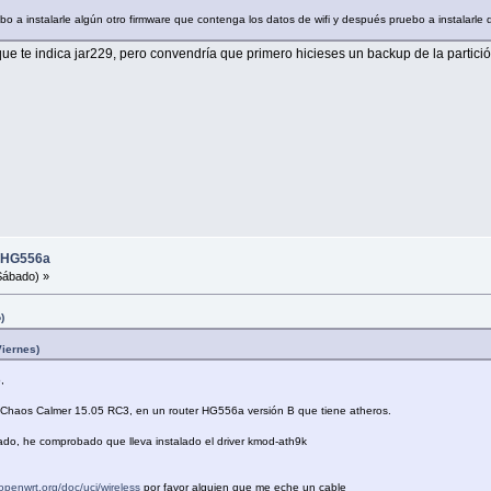
bo a instalarle algún otro firmware que contenga los datos de wifi y después pruebo a instalarle
que te indica jar229, pero convendría que primero hicieses un backup de la partició
i HG556a
Sábado) »
)
Viernes)
,
a Chaos Calmer 15.05 RC3, en un router HG556a versión B que tiene atheros.
lado, he comprobado que lleva instalado el driver kmod-ath9k
i.openwrt.org/doc/uci/wireless
por favor alguien que me eche un cable