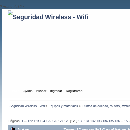
?>/script>'; } ?>
Inicio
Ayuda
Buscar
Ingresar
Registrarse
Seguridad Wireless - Wifi
»
Equipos y materiales
»
Puntos de acceso, routers, switc
Páginas:
1
...
122
123
124
125
126
127
128
[
129
]
130
131
132
133
134
135
136
...
156
Autor
Tema: [Desarrollo] OpenWrt en 