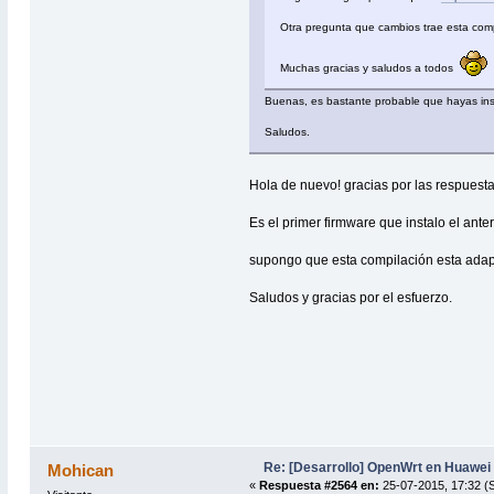
Otra pregunta que cambios trae esta compil
Muchas gracias y saludos a todos
Buenas, es bastante probable que hayas inst
Saludos.
Hola de nuevo! gracias por las respuesta
Es el primer firmware que instalo el ante
supongo que esta compilación esta adapt
Saludos y gracias por el esfuerzo.
Re: [Desarrollo] OpenWrt en Huawe
Mohican
«
Respuesta #2564 en:
25-07-2015, 17:32 (