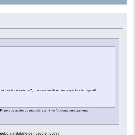
lo trae la de serie no?, que cambios lleva con respecto a la original?
iFi, porque acabo de probarlo y a mi me funciona correctamente...
ruebo a instalarle de nuevo el tuyo??