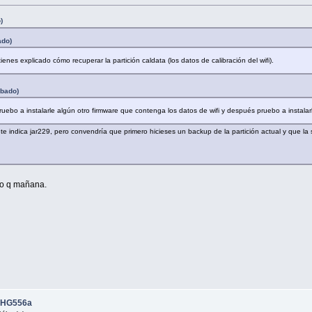
)
ado)
ienes explicado cómo recuperar la partición caldata (los datos de calibración del wifi).
ábado)
ruebo a instalarle algún otro firmware que contenga los datos de wifi y después pruebo a instala
te indica jar229, pero convendría que primero hicieses un backup de la partición actual y que la 
eo q mañana.
i HG556a