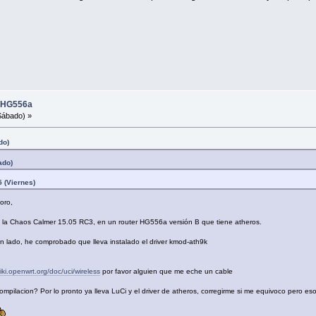
i HG556a
Sábado) »
do)
ado)
5 (Viernes)
oro,
s la Chaos Calmer 15.05 RC3, en un router HG556a versión B que tiene atheros.
ún lado, he comprobado que lleva instalado el driver kmod-ath9k
wiki.openwrt.org/doc/uci/wireless
por favor alguien que me eche un cable
pilacion? Por lo pronto ya lleva LuCi y el driver de atheros, corregirme si me equivoco pero eso 