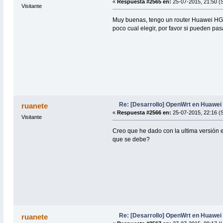
«
Respuesta #2565 en:
25-07-2015, 21:50 (
Visitante
Muy buenas, tengo un router Huawei HG5
poco cual elegir, por favor si pueden pa
Re: [Desarrollo] OpenWrt en Huawe
ruanete
«
Respuesta #2566 en:
25-07-2015, 22:16 (
Visitante
Creo que he dado con la ultima versión 
que se debe?
Re: [Desarrollo] OpenWrt en Huawe
ruanete