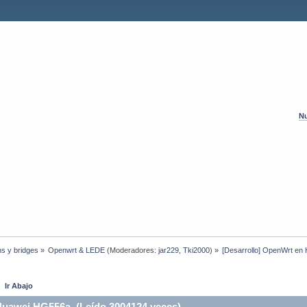
Nu
hs y bridges
»
Openwrt & LEDE
(Moderadores:
jar229
,
Tki2000
) »
[Desarrollo] OpenWrt e
Ir Abajo
Huawei HG556a (Leído 3004124 veces)