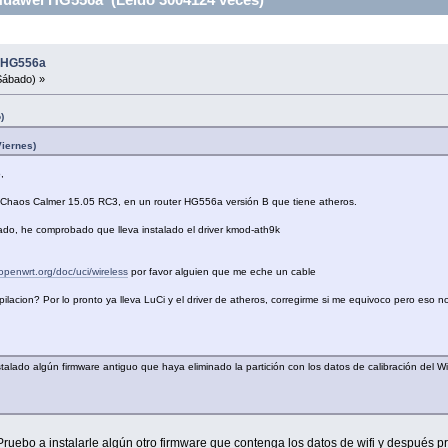
i HG556a
Sábado) »
)
Viernes)
,
a Chaos Calmer 15.05 RC3, en un router HG556a versión B que tiene atheros.
lado, he comprobado que lleva instalado el driver kmod-ath9k
i.openwrt.org/doc/uci/wireless
por favor alguien que me eche un cable
acion? Por lo pronto ya lleva LuCi y el driver de atheros, corregirme si me equivoco pero eso no 
alado algún firmware antiguo que haya eliminado la partición con los datos de calibración del W
Pruebo a instalarle algún otro firmware que contenga los datos de wifi y después p