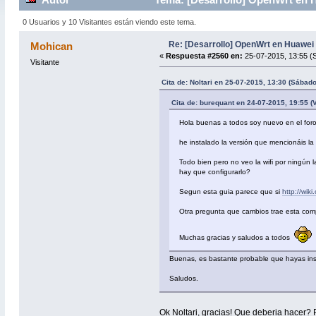
0 Usuarios y 10 Visitantes están viendo este tema.
Re: [Desarrollo] OpenWrt en Huawe
Mohican
«
Respuesta #2560 en:
25-07-2015, 13:55 (
Visitante
Cita de: Noltari en 25-07-2015, 13:30 (Sábado
Cita de: burequant en 24-07-2015, 19:55 (
Hola buenas a todos soy nuevo en el foro
he instalado la versión que mencionáis l
Todo bien pero no veo la wifi por ningún 
hay que configurarlo?
Segun esta guia parece que si
http://wik
Otra pregunta que cambios trae esta compil
Muchas gracias y saludos a todos
Buenas, es bastante probable que hayas inst
Saludos.
Ok Noltari, gracias! Que deberia hacer? 