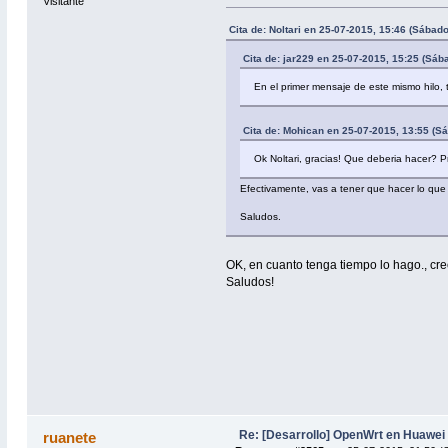
Visitante
Cita de: Noltari en 25-07-2015, 15:46 (Sábado
Cita de: jar229 en 25-07-2015, 15:25 (Sáb
En el primer mensaje de este mismo hilo, t
Cita de: Mohican en 25-07-2015, 13:55 (S
Ok Noltari, gracias! Que deberia hacer? P
Efectivamente, vas a tener que hacer lo que 
Saludos.
OK, en cuanto tenga tiempo lo hago., cr
Saludos!
Re: [Desarrollo] OpenWrt en Huawe
ruanete