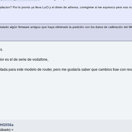
acion? Por lo pronto ya lleva LuCi y el driver de atheros, corregirme si me equivoco pero eso no 
alado algún firmware antiguo que haya eliminado la partición con los datos de calibración del W
s.
rior es el de serie de vodafone,
ada para este modelo de router, pero me gustaría saber que cambios trae con respe
i HG556a
Sábado) »