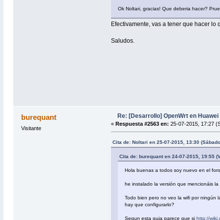
Ok Noltari, gracias! Que deberia hacer? Prue
Efectivamente, vas a tener que hacer lo 
Saludos.
Re: [Desarrollo] OpenWrt en Huawe
burequant
«
Respuesta #2563 en:
25-07-2015, 17:27 (
Visitante
Cita de: Noltari en 25-07-2015, 13:30 (Sábado
Cita de: burequant en 24-07-2015, 19:55 (
Hola buenas a todos soy nuevo en el foro
he instalado la versión que mencionáis l
Todo bien pero no veo la wifi por ningún 
hay que configurarlo?
Segun esta guia parece que si
http://wik