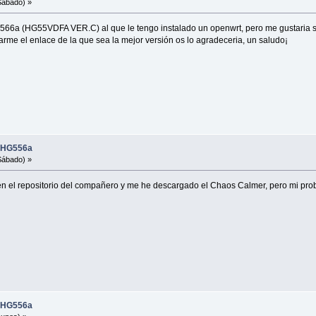
Sábado) »
66a (HG55VDFA VER.C) al que le tengo instalado un openwrt, pero me gustaria sa
sarme el enlace de la que sea la mejor versión os lo agradeceria, un saludo¡
i HG556a
Sábado) »
en el repositorio del compañero y me he descargado el Chaos Calmer, pero mi pro
i HG556a