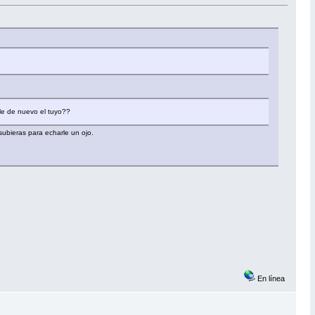
rle de nuevo el tuyo??
subieras para echarle un ojo.
En línea