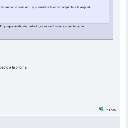
lo trae la de serie no?, que cambios lleva con respecto a la original?
iFi, porque acabo de probarlo y a mi me funciona correctamente...
cto a la original.
En línea