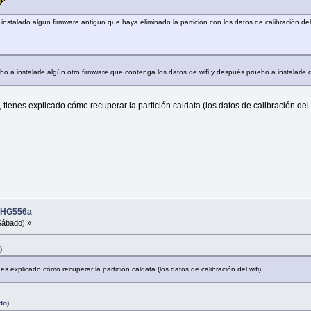
nstalado algún firmware antiguo que haya eliminado la partición con los datos de calibración de
bo a instalarle algún otro firmware que contenga los datos de wifi y después pruebo a instalarle
tienes explicado cómo recuperar la partición caldata (los datos de calibración del w
i HG556a
Sábado) »
)
es explicado cómo recuperar la partición caldata (los datos de calibración del wifi).
do)