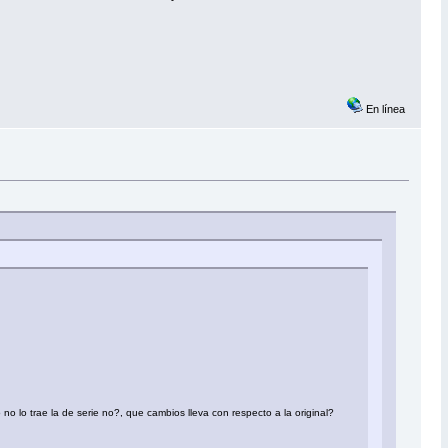
En línea
no lo trae la de serie no?, que cambios lleva con respecto a la original?