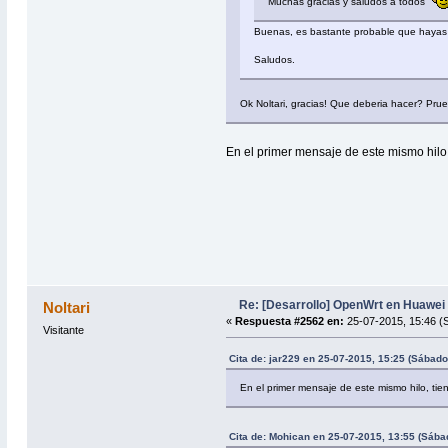
Muchas gracias y saludos a todos
Buenas, es bastante probable que hayas i
Saludos.
Ok Noltari, gracias! Que deberia hacer? Prue
En el primer mensaje de este mismo hilo, 
Re: [Desarrollo] OpenWrt en Huawe
Noltari
«
Respuesta #2562 en:
25-07-2015, 15:46 (
Visitante
Cita de: jar229 en 25-07-2015, 15:25 (Sábado
En el primer mensaje de este mismo hilo, tien
Cita de: Mohican en 25-07-2015, 13:55 (Sába