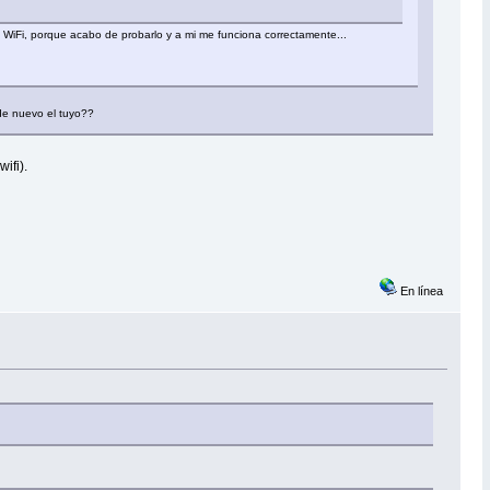
l WiFi, porque acabo de probarlo y a mi me funciona correctamente...
 de nuevo el tuyo??
ifi).
En línea