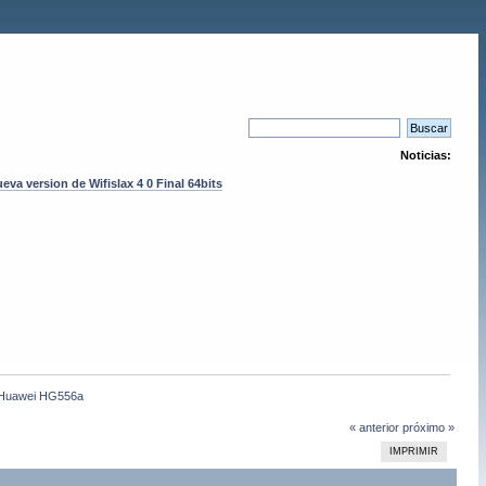
Noticias:
eva version de Wifislax 4 0 Final 64bits
n Huawei HG556a
« anterior
próximo »
IMPRIMIR