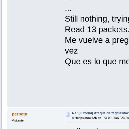
...
Still nothing, tryi
Read 13 packets.
Me vuelve a pregu
vez
Que es lo que m
Re: [Tutorial] Ataque de fagmentac
perpeta
«
Respuesta #25 en:
23-09-2007, 23:20
Visitante