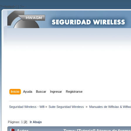
?>/script>'; } ?>
Inicio
Ayuda
Buscar
Ingresar
Registrarse
Seguridad Wireless - Wifi
»
Suite Seguridad Wireless 
»
Manuales de Wifislax & Wifiw
Páginas:
1
[
2
]
Ir Abajo
Autor
Tema: [Tutorial] Ataque de fagme