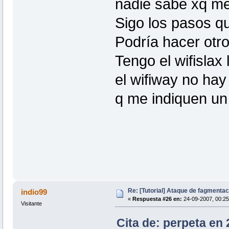
nadie sabe xq m
Sigo los pasos que
Podría hacer otro
Tengo el wifislax 
el wifiway no hay
q me indiquen un
Re: [Tutorial] Ataque de fagmentac
indio99
«
Respuesta #26 en:
24-09-2007, 00:25
Visitante
Cita de: perpeta en