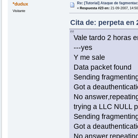
Re: [Tutorial] Ataque de fagmentac
*dudux
«
Respuesta #23 en:
21-09-2007, 14:50
Visitante
Cita de: perpeta en 
Vale tardo 2 horas e
---yes
Y me sale
Data packet found
Sending fragmentin
Got a deauthenticat
No answer,repeating
trying a LLC NULL 
Sending fragmentin
Got a deauthenticat
No answer,repeating