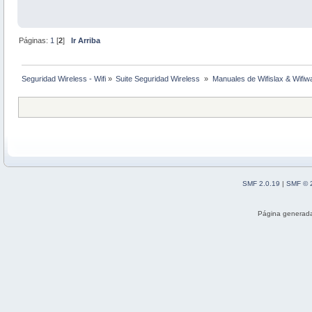
Páginas:
1
[
2
]
Ir Arriba
Seguridad Wireless - Wifi
»
Suite Seguridad Wireless 
»
Manuales de Wifislax & Wifiw
SMF 2.0.19
|
SMF © 
Página generada