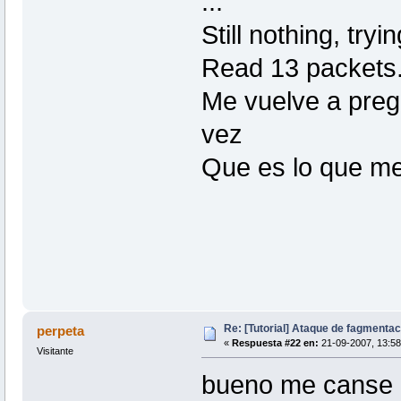
...
Still nothing, tryi
Read 13 packets.
Me vuelve a pregu
vez
Que es lo que m
Re: [Tutorial] Ataque de fagmentac
perpeta
«
Respuesta #22 en:
21-09-2007, 13:58
Visitante
bueno me canse 