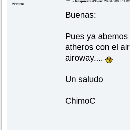
«
Respuesta #35 en:
20-04-2008, 11:02
Visitante
Buenas:
Pues ya abemos a
atheros con el air
airoway....
Un saludo
ChimoC