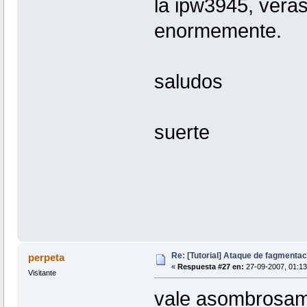
la ipw3945, vera
enormemente.
saludos
suerte
Re: [Tutorial] Ataque de fagmentac
perpeta
«
Respuesta #27 en:
27-09-2007, 01:13
Visitante
vale asombrosame