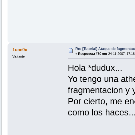
Re: [Tutorial] Ataque de fagmentac
1ucc0x
«
Respuesta #30 en:
24-11-2007, 17:18
Visitante
Hola *dudux...
Yo tengo una athe
fragmentacion y y
Por cierto, me e
como los haces..