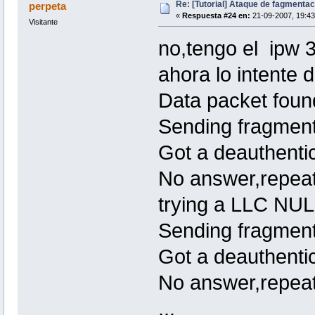
Re: [Tutorial] Ataque de fagmentac
perpeta
«
Respuesta #24 en:
21-09-2007, 19:43
Visitante
no,tengo el ipw 
ahora lo intente
Data packet foun
Sending fragment
Got a deauthentic
No answer,repeati
trying a LLC NUL
Sending fragment
Got a deauthentic
No answer,repeati
...