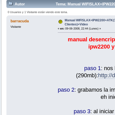
Autor
Tema: Manual WIFISLAX+IPW2200+
0 Usuarios y 1 Visitante están viendo este tema.
Manual WIFISLAX+IPW2200+ATK(3
barracuda
Clientes)+Video
Visitante
«
en:
09-06-2008, 22:44 (Lunes) »
manual desencript
ipw2200 y 
paso 1
: nos
(290mb):
http://
paso 2
: grabamos la im
eh in
paso 3
: al inici