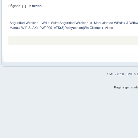
Páginas: [
1
]
Ir Arriba
Seguridad Wireless - Wifi
»
Suite Seguridad Wireless 
»
Manuales de Wifislax & Wifiw
Manual WIFISLAX+IPW2200+ATK(3)Reinyeccion(Sin Clientes)+Video
SMF 2.0.19
|
SMF © 
Página generada