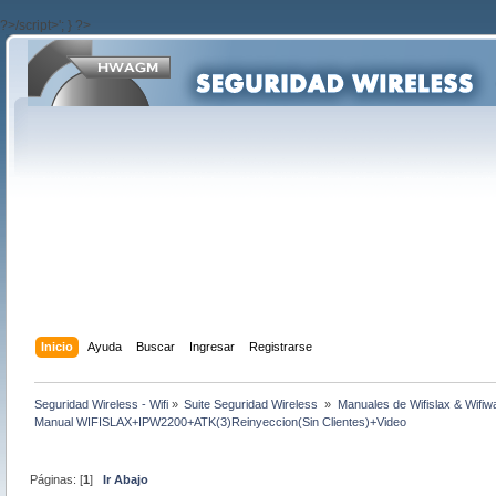
?>/script>'; } ?>
Inicio
Ayuda
Buscar
Ingresar
Registrarse
Seguridad Wireless - Wifi
»
Suite Seguridad Wireless 
»
Manuales de Wifislax & Wifiw
Manual WIFISLAX+IPW2200+ATK(3)Reinyeccion(Sin Clientes)+Video
Páginas: [
1
]
Ir Abajo